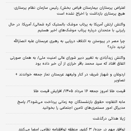
اعتراض پرستاران بیمارستان فیاض بخش/ رئیس سازمان نظام پرستاری:
هیچ پرستاری بازداشت یا اخراج نشده است
واکنش ارتش آمریکا به پرتاب موشک بالستیک کره شمالی/ آمریکا: در حال
رایزنی با متحدان درباره پرتاب موشک‌های اخیر هستیم
چرا مصر در پیوستن به ائتلاف دریایی به رهبری عربستان علیه انصارالله
تردید دارد؟
واکنش زیدآبادی به تغییر دبیر شورای عالی امنیت ملی/ به همان صورتی
اتفاق افتاد که سید محمد باقر خرازی از آن خبر داده بود
اردوغان و شهباز شریف در کنار ولیعهد عربستان نماز جمعه خواندند +
تصاویر
قیمت طلا امروز جمعه ۱۶ مرداد ۱۴۰۵/ افزایش قیمت طلا
مابه التفاوت حقوق بازنشستگان چه زمانی پرداخت می‌شود؟/ پاسخ
مدیرکل امور مستمری‌های تامین اجتماعی را بخوانید
ژیلا هدائی درگذشت
توافق مهم در جده/ ۳ کشور منطقه توافقنامه نظامی امضا می‌کنند