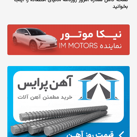
نسخه کامل شماره امروز روزنامه «دنیای‌ اقتصاد» را اینجا
بخوانید