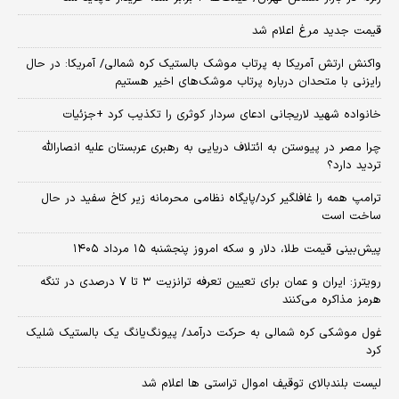
قیمت جدید مرغ اعلام شد
واکنش ارتش آمریکا به پرتاب موشک بالستیک کره شمالی/ آمریکا: در حال
رایزنی با متحدان درباره پرتاب موشک‌های اخیر هستیم
خانواده شهید لاریجانی ادعای سردار کوثری را تکذیب کرد +جزئیات
چرا مصر در پیوستن به ائتلاف دریایی به رهبری عربستان علیه انصارالله
تردید دارد؟
ترامپ همه را غافلگیر کرد/پایگاه نظامی محرمانه زیر کاخ سفید در حال
ساخت است
پیش‌بینی قیمت طلا، دلار و سکه امروز پنجشنبه ۱۵ مرداد ۱۴۰۵
رویترز: ایران و عمان برای تعیین تعرفه ترانزیت ۳ تا ۷ درصدی در تنگه
هرمز مذاکره می‌کنند
غول موشکی کره شمالی به حرکت درآمد/ پیونگ‌یانگ یک بالستیک شلیک
کرد
لیست بلندبالای توقیف اموال تراستی ها اعلام شد