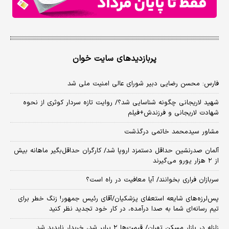
پربازدیدهای سایت خوان
فارس: محسن رضایی دبیر شورای عالی امنیت ملی شد
شهید لاریجانی چگونه شناسایی شد؟/ روایت تازه سردار کوثری از نحوه
شهادت لاریجانی و فرزندش+فیلم
مشاور سیدمحمد خاتمی درگذشت
آلمان صدرنشین حداقل دستمزد اروپا شد/ کارگران حداقل‌بگیر ماهانه بیش
از ۲ هزار یورو می‌گیرند
سربازان فراری بخوانند/ آیا معافیت در راه است؟
پس‌لرزه‌های شایعه استعفای پزشکیان/آقای رئیس جمهور! زنگ خطر برای
تیم رسانه‌ای شما به صدا درآمده، در کار خود تجدید نظر کنید
زلزله در بازار مسکن تهران/ قیمت‌ها ۲ برابر شد، خریدار ناپدید شد