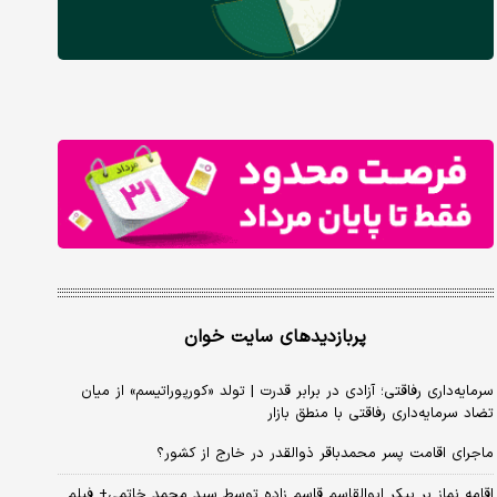
پربازدیدهای سایت خوان
سرمایه‌داری رفاقتی؛ آزادی در برابر قدرت | تولد «کورپوراتیسم» از میان
تضاد سرمایه‌داری رفاقتی با منطق بازار
ماجرای اقامت پسر محمدباقر ذوالقدر در خارج از کشور؟
اقامه نماز بر پیکر ابوالقاسم قاسم زاده توسط سید محمد خاتمی+ فیلم