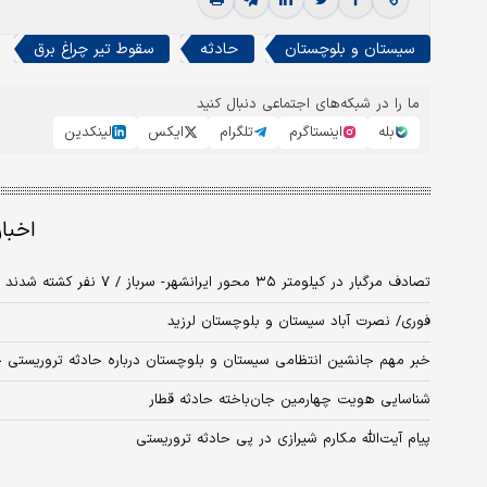
سیستان و بلوچستان
حادثه
سقوط تیر چراغ برق
ما را در شبکه‌های اجتماعی دنبال کنید
بله
اینستاگرم
تلگرام
ایکس
لینکدین
اخبا
تصادف مرگبار در کیلومتر ۳۵ محور ایرانشهر- سرباز / ۷ نفر کشته شدند
فوری/ نصرت آباد سیستان و بلوچستان لرزید
خبر مهم جانشین انتظامی سیستان و بلوچستان درباره حادثه تروریستی چا
شناسایی هویت چهارمین جان‌باخته حادثه قطار
پیام آیت‌الله مکارم شیرازی در پی حادثه تروریستی