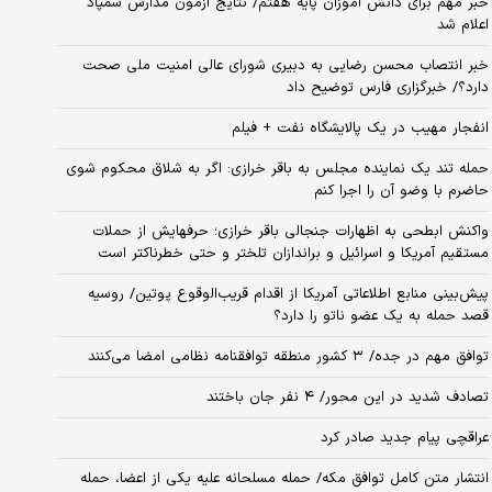
خبر مهم برای دانش آموزان پایه هفتم/ نتایج آزمون مدارس سمپاد
اعلام شد
خبر انتصاب محسن رضایی به دبیری شورای عالی امنیت ملی صحت
دارد؟/ خبرگزاری فارس توضیح داد
انفجار مهیب در یک پالایشگاه نفت + فیلم
حمله تند یک نماینده مجلس به باقر خرازی: اگر به شلاق محکوم شوی
حاضرم با وضو آن را اجرا کنم
واکنش ابطحی به اظهارات جنجالی باقر خرازی؛ حرفهایش از حملات
مستقیم آمریکا و اسرائیل و براندازان تلختر و حتی خطرناکتر است
پیش‌بینی منابع اطلاعاتی آمریکا از اقدام قریب‌الوقوع پوتین/ روسیه
قصد حمله به یک عضو ناتو را دارد؟
توافق مهم در جده/ ۳ کشور منطقه توافقنامه نظامی امضا می‌کنند
تصادف شدید در این محور/ ۴ نفر جان باختند
عراقچی پیام جدید صادر کرد
انتشار متن کامل توافق مکه/ حمله مسلحانه علیه یکی از اعضا، حمله