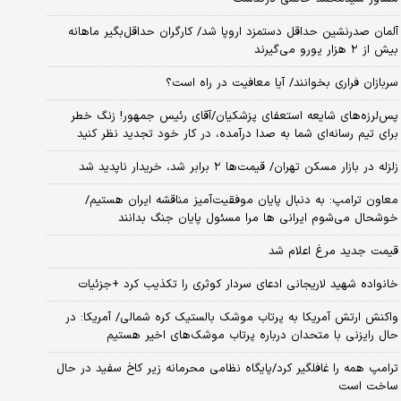
آلمان صدرنشین حداقل دستمزد اروپا شد/ کارگران حداقل‌بگیر ماهانه
بیش از ۲ هزار یورو می‌گیرند
سربازان فراری بخوانند/ آیا معافیت در راه است؟
پس‌لرزه‌های شایعه استعفای پزشکیان/آقای رئیس جمهور! زنگ خطر
برای تیم رسانه‌ای شما به صدا درآمده، در کار خود تجدید نظر کنید
زلزله در بازار مسکن تهران/ قیمت‌ها ۲ برابر شد، خریدار ناپدید شد
معاون ترامپ: به دنبال پایان موفقیت‌آمیز مناقشه ایران هستیم/
خوشحال می‌شوم ایرانی ها مرا مسئول پایان جنگ بدانند
قیمت جدید مرغ اعلام شد
خانواده شهید لاریجانی ادعای سردار کوثری را تکذیب کرد +جزئیات
واکنش ارتش آمریکا به پرتاب موشک بالستیک کره شمالی/ آمریکا: در
حال رایزنی با متحدان درباره پرتاب موشک‌های اخیر هستیم
ترامپ همه را غافلگیر کرد/پایگاه نظامی محرمانه زیر کاخ سفید در حال
ساخت است