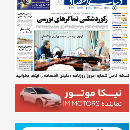
نسخه کامل شماره امروز روزنامه «دنیای‌ اقتصاد» را اینجا بخوانید