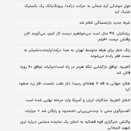
غول موشکی کره شمالی به حرکت درآمد/ پیونگ‌یانگ یک بالستیک
شلیک کرد
شرط جدید بازنشستگی اعلام شد
پزشکیان: ۴۷ سال است می‌خواهیم درست کار کنیم، می‌گویند الان
وقتش نیست +فیلم
زنگ خطر برای طبقه متوسط تهران به صدا درآمد/پایتخت‌نشینان به
سمت فقر رانده می‌شوند
العربیه: توافق بازگشایی تنگه هرمز در راه است/جزئیات توافق ۶۰ روزه
فاش شد
طلای جهانی به قله ۷ هفته‌ای رسید/ دلار عقب نشست، فلز زرد صعود
کرد
ادعای العربیه: مذاکرات ایران و آمریکا وارد مرحله نهایی شده است
گفت‌وگوی متنی با چت‌جی‌پی‌تی نامحدود و رایگان شد + جزئیات
واکنش خبرگزاری قوه قضائیه به ادعای یک نماینده مجلس درباره ترور
شهید لاریجانی