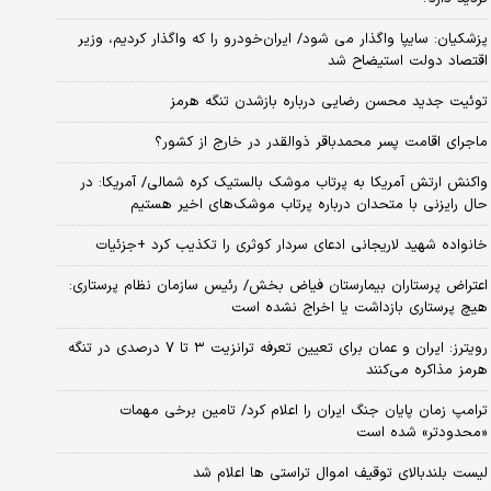
پزشکیان: سایپا واگذار می شود/ ایران‌خودرو را که واگذار کردیم، وزیر
اقتصاد دولت استیضاح شد
توئیت جدید محسن رضایی درباره بازشدن تنگه هرمز
ماجرای اقامت پسر محمدباقر ذوالقدر در خارج از کشور؟
واکنش ارتش آمریکا به پرتاب موشک بالستیک کره شمالی/ آمریکا: در
حال رایزنی با متحدان درباره پرتاب موشک‌های اخیر هستیم
خانواده شهید لاریجانی ادعای سردار کوثری را تکذیب کرد +جزئیات
اعتراض پرستاران بیمارستان فیاض بخش/ رئیس سازمان نظام پرستاری:
هیچ پرستاری بازداشت یا اخراج نشده است
رویترز: ایران و عمان برای تعیین تعرفه ترانزیت ۳ تا ۷ درصدی در تنگه
هرمز مذاکره می‌کنند
ترامپ زمان پایان جنگ ایران را اعلام کرد/ تامین برخی مهمات
«محدودتر» شده است
لیست بلندبالای توقیف اموال تراستی ها اعلام شد