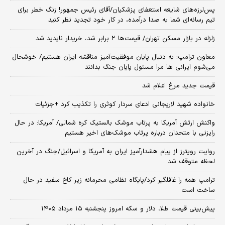
پس‌لرزه‌های شایعه استعفای پزشکیان/آقای رئیس جمهور! زنگ خطر برای
تیم رسانه‌ای شما به صدا درآمده، در کار خود تجدید نظر کنید
زلزله در بازار مسکن تهران/ قیمت‌ها ۲ برابر شد، خریدار ناپدید شد
معاون ترامپ: به دنبال پایان موفقیت‌آمیز مناقشه ایران هستیم/ خوشحال
می‌شوم ایرانی ها مرا مسئول پایان جنگ بدانند
قیمت جدید مرغ اعلام شد
خانواده شهید لاریجانی ادعای سردار کوثری را تکذیب کرد +جزئیات
واکنش ارتش آمریکا به پرتاب موشک بالستیک کره شمالی/ آمریکا: در حال
رایزنی با متحدان درباره پرتاب موشک‌های اخیر هستیم
روایت رویترز از پیام هشدارآمیز ایران به آمریکا و اسرائیل/جنگ در آخرین
لحظه متوقف شد
ترامپ همه را غافلگیر کرد/پایگاه نظامی محرمانه زیر کاخ سفید در حال
ساخت است
پیش‌بینی قیمت طلا، دلار و سکه امروز پنجشنبه ۱۵ مرداد ۱۴۰۵