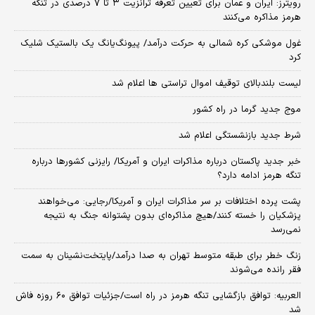
رویترز: ایران و عمان برای تعیین تعرفه ترانزیت ۳ تا ۷ درصدی در تنگه
هرمز مذاکره می‌کنند
غول موشکی کره شمالی به حرکت درآمد/ پیونگ‌یانگ یک بالستیک شلیک
کرد
لیست بلندبالای توقیف اموال تراستی ها اعلام شد
موج جدید گرما در راه کشور
شرط جدید بازنشستگی اعلام شد
خبر جدید پاکستان درباره مذاکرات ایران و آمریکا/ رایزنی کشورها درباره
تنگه هرمز ادامه دارد؟
پشت پرده اختلافات بر سر مذاکرات ایران و آمریکا/رجایی: می‌خواهند
پزشکیان را خسته کنند/هیچ مذاکره‌ای بدون پشتوانه جنگ به نتیجه
نمی‌رسد
زنگ خطر برای طبقه متوسط تهران به صدا درآمد/پایتخت‌نشینان به سمت
فقر رانده می‌شوند
العربیه: توافق بازگشایی تنگه هرمز در راه است/جزئیات توافق ۶۰ روزه فاش
شد