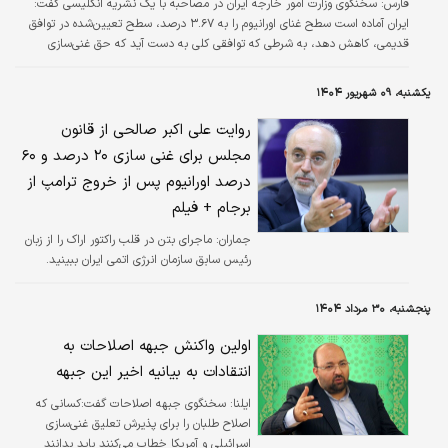
فارس:
سخنگوی وزارت امور خارجه ایران در مصاحبه با یک نشریه انگلیسی گفت:
ایران آماده است سطح غنای اورانیوم را به ۳.۶۷ درصد، سطح تعیین‌شده در توافق
قدیمی، کاهش دهد، به شرطی که توافقی کلی به دست آید که حق غنی‌سازی
داخلی ایران را حفظ کند.
یکشنبه، ۰۹ شهریور ۱۴۰۴
روایت علی اکبر صالحی از قانون
مجلس برای غنی سازی ۲۰ درصد و ۶۰
درصد اورانیوم پس از خروج ترامپ از
برجام + فیلم
جماران:
ماجرای بتن در قلب راکتور اراک را از زبان
رئیس سابق سازمان انرژی اتمی ایران ببینید.
پنجشنبه، ۳۰ مرداد ۱۴۰۴
اولین واکنش جبهه اصلاحات به
انتقادات به بیانیه اخیر این جبهه
ایلنا:
سخنگوی جبهه اصلاحات گفت:کسانی که
اصلاح طلبان را برای پذیرش تعلیق غنی‌سازی
اسرائیلی و آمریکا خطاب می‌کنند باید بدانند