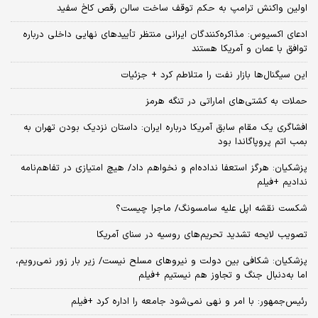
اولین واکنش ترامپ به حکم توقف ساخت سالن رقص کاخ سفید
ادعای اکسیوس: مذاکره‌کنندگان ایرانی منتظر تأییدهای نهایی داخلی درباره
توافق با عمان و آمریکا هستند
این سیگنال‌ها بازار نفت را متلاطم کرد + جزئیات
حملات به کشتی‌های اماراتی در تنگه هرمز
افشاگری یک مقام سابق آمریکا درباره ایران: داستان نزدیک بودن تهران به
بمب اتم پروپاگاندا بود
پزشکیان: هرگز استعفا نداده‌ام و نخواهم داد/ هیچ امتیازی در تفاهم‌نامه
ندادیم +فیلم
شکست نقشه اپل علیه سامسونگ/ ماجرا چیست؟
تصویب لایحه تشدید تحریم‌های روسیه در سنای آمریکا
پزشکیان: شکافی بین دولت و نیروهای مسلح نیست/ زیر بار زور نمی‌رویم،
اما به‌دنبال جنگ و تجاوز هم نیستیم +فیلم
رئیس‌جمهور: با امر و نهی نمی‌شود جامعه را اداره کرد +فیلم