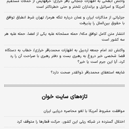
واکنش ابطحی به اظهارات جنجالی باقر خرازی؛ حرفهایش از حملات مستقیم
آمریکا و اسرائیل و براندازان تلختر و حتی خطرناکتر است
جزئیاتی از مذاکرات ایران و عمان درباره تنگه هرمز/ تهران شرط انطباق توافق
با حقوق بین‌الملل را پذیرفت
انتشار متن کامل توافق مکه/ حمله مسلحانه علیه یکی از اعضا، حمله علیه هر
سه کشور است
واکنش تند امام جمعه اردبیل به اظهارات محمدباقر خرازی/ خطاب به دستگاه
قضا: شخصی خبر دروغ به رهبری بست و دفتر رهبری با صراحت آن را رد
کرد، آیا این جرم است یا خیر؟
شایعه استعفای محمدباقر ذوالقدر صحت دارد؟
تازه‌های سایت خوان
موافقت مشروط آمریکا با لغو محاصره دریایی ایران
اختلال گسترده در شبکه ریلی این کشور، حرکت قطارها را متوقف کرد