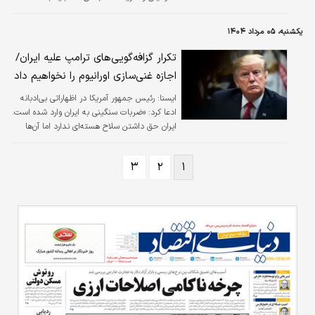
پذیرش تعلیق داوطلبانه غنی‌سازی در ایران مسبوق
به سابقه بوده چگونه است صدای شما و براندازان
یکشنبه، ۰۵ مرداد ۱۴۰۴
و نتانیاهو اینقدر همنوایی دارد؟
تکرار گزافه‌گویی‌های ترامپ علیه ایران/
اجازه غنی‌سازی اورانیوم را نخواهیم داد
ايسنا:
رئیس جمهور آمریکا در اظهاراتی بی‌ادبانه
ادعا کرد: «ضربات سنگینی به ایران وارد شده است.
ایران حق داشتن سلاح هسته‌ای ندارد اما آن‌ها
همچنان درحال صحبت درباره غنی‌سازی اورانیوم
هستند. این احمقانه است، به آن‌ها حق چنین
۳
۲
۱
چیزی را نخواهیم داد.»