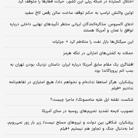
اختلال گسترده در شبکه ریلی این کشور، حرکت قطارها را متوقف کرد
اولین واکنش ترامپ به حکم توقف ساخت سالن رقص کاخ سفید
ادعای اکسیوس: مذاکره‌کنندگان ایرانی منتظر تأییدهای نهایی داخلی درباره
توافق با عمان و آمریکا هستند
این سیگنال‌ها بازار نفت را متلاطم کرد + جزئیات
حملات به کشتی‌های اماراتی در تنگه هرمز
افشاگری یک مقام سابق آمریکا درباره ایران: داستان نزدیک بودن تهران به
بمب اتم پروپاگاندا بود
پزشکیان: هرگز استعفا نداده‌ام و نخواهم داد/ هیچ امتیازی در تفاهم‌نامه
ندادیم +فیلم
شکست نقشه اپل علیه سامسونگ/ ماجرا چیست؟
تصویب لایحه تشدید تحریم‌های روسیه در سنای آمریکا
پزشکیان: شکافی بین دولت و نیروهای مسلح نیست/ زیر بار زور نمی‌رویم،
اما به‌دنبال جنگ و تجاوز هم نیستیم +فیلم