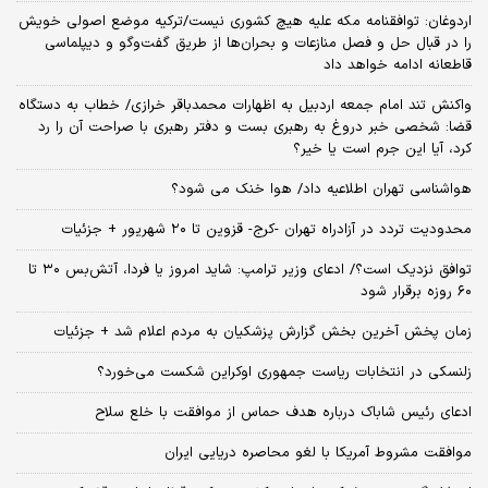
اردوغان: توافقنامه مکه علیه هیچ کشوری نیست/ترکیه موضع اصولی خویش
را در قبال حل و فصل منازعات و بحران‌ها از طریق گفت‌وگو و دیپلماسی
قاطعانه ادامه خواهد داد
واکنش تند امام جمعه اردبیل به اظهارات محمدباقر خرازی/ خطاب به دستگاه
قضا: شخصی خبر دروغ به رهبری بست و دفتر رهبری با صراحت آن را رد
کرد، آیا این جرم است یا خیر؟
هواشناسی تهران اطلاعیه داد/ هوا خنک می شود؟
محدودیت تردد در آزادراه تهران -کرج- قزوین تا ۲۰ شهریور + جزئیات
توافق نزدیک است؟/ ادعای وزیر ترامپ: شاید امروز یا فردا، آتش‌بس ۳۰ تا
۶۰ روزه برقرار شود
زمان پخش آخرین بخش گزارش پزشکیان به مردم اعلام شد + جزئیات
زلنسکی در انتخابات ریاست جمهوری اوکراین شکست می‌خورد؟
ادعای رئیس شاباک درباره هدف حماس از موافقت با خلع سلاح
موافقت مشروط آمریکا با لغو محاصره دریایی ایران