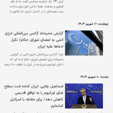
ایران 24:
یک نماینده مجلس گفت: ما از نظر
فناوری و صنعت، همهٔ دانش لازم برای ساخت
بمب هسته‌ای را در اختیار داریم، اما تاکنون از
به‌کارگیری آن خودداری کرده‌ایم و به سمت ساخت
بمب هسته‌ای نرفته‌ایم.
چهارشنبه، ۱۲ شهریور ۱۴۰۴
گزارش محرمانه آژانس بین‌المللی انرژی
اتمی به اعضای شورای حکام/ تکرار
ادعاها علیه ایران
ایرنا:
آژانس بین‌المللی انرژی اتمی در گزارشی
محرمانه برای اعضای شورای حکام ادعا کرد که
ذخایر اورانیوم غنی‌شده در ایران با غلظت ۶۰ درصد
افزایش یافته و به بیش از ۴۴۰ کیلوگرم رسیده
است.
دوشنبه، ۱۰ شهریور ۱۴۰۴
اسماعیل بقایی: ایران آماده است سطح
غنای اورانیوم را به توافق قدیمی
کاهش دهد/ برای مقابله با اسرائیل
آماده‌ایم