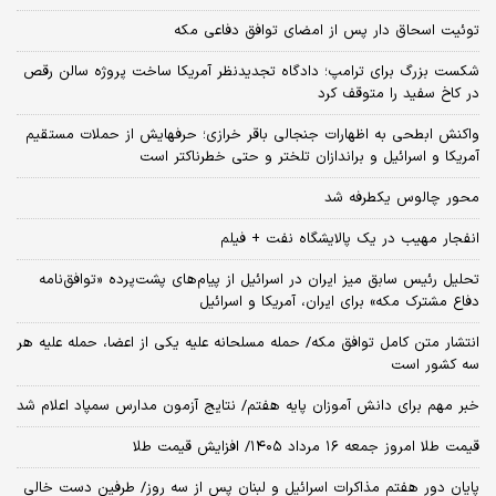
توئیت اسحاق دار پس از امضای توافق دفاعی مکه
شکست بزرگ برای ترامپ؛ دادگاه تجدیدنظر آمریکا ساخت پروژه سالن رقص
در کاخ سفید را متوقف کرد
واکنش ابطحی به اظهارات جنجالی باقر خرازی؛ حرفهایش از حملات مستقیم
آمریکا و اسرائیل و براندازان تلختر و حتی خطرناکتر است
محور چالوس یکطرفه شد
انفجار مهیب در یک پالایشگاه نفت + فیلم
تحلیل رئیس سابق میز ایران در اسرائیل از پیام‌های پشت‌پرده «توافق‌نامه
دفاع مشترک مکه» برای ایران، آمریکا و اسرائیل
انتشار متن کامل توافق مکه/ حمله مسلحانه علیه یکی از اعضا، حمله علیه هر
سه کشور است
خبر مهم برای دانش آموزان پایه هفتم/ نتایج آزمون مدارس سمپاد اعلام شد
قیمت طلا امروز جمعه ۱۶ مرداد ۱۴۰۵/ افزایش قیمت طلا
پایان دور هفتم مذاکرات اسرائیل و لبنان پس از سه روز/ طرفین دست خالی