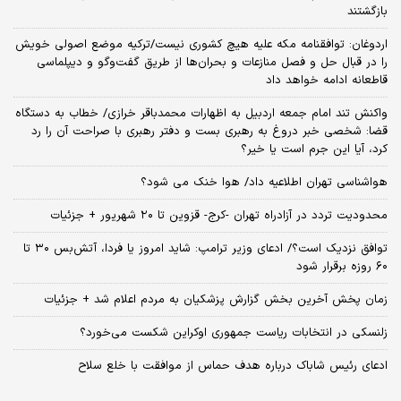
بازگشتند
اردوغان: توافقنامه مکه علیه هیچ کشوری نیست/ترکیه موضع اصولی خویش
را در قبال حل و فصل منازعات و بحران‌ها از طریق گفت‌وگو و دیپلماسی
قاطعانه ادامه خواهد داد
واکنش تند امام جمعه اردبیل به اظهارات محمدباقر خرازی/ خطاب به دستگاه
قضا: شخصی خبر دروغ به رهبری بست و دفتر رهبری با صراحت آن را رد
کرد، آیا این جرم است یا خیر؟
هواشناسی تهران اطلاعیه داد/ هوا خنک می شود؟
محدودیت تردد در آزادراه تهران -کرج- قزوین تا ۲۰ شهریور + جزئیات
توافق نزدیک است؟/ ادعای وزیر ترامپ: شاید امروز یا فردا، آتش‌بس ۳۰ تا
۶۰ روزه برقرار شود
زمان پخش آخرین بخش گزارش پزشکیان به مردم اعلام شد + جزئیات
زلنسکی در انتخابات ریاست جمهوری اوکراین شکست می‌خورد؟
ادعای رئیس شاباک درباره هدف حماس از موافقت با خلع سلاح