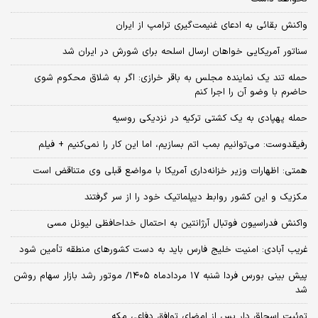
واکنش بقائی به ادعای غنیمت‌گیری ترامپ از ایران
سناتور آمریکایی خواهان ارسال اسلحه برای شورش در ایران شد
حمله تند یک نماینده مجلس به باقر خرازی: اگر به شلاق محکوم شوی
حاضرم با وضو آن را اجرا کنم
حمله پهپادی به یک کشتی ترکیه در نزدیکی روسیه
رفیقدوست: می‌توانیم بمب اتم بسازیم، اما این کار را نمی‌کنیم + فیلم
همتی: اظهارات وزیر خزانه‌داری آمریکا با مواضع قبلی وی متناقض است
مکزیک و این کشور روابط دیپلماتیک خود را از سر گرفتند
واکنش فدراسیون فوتبال آرژانتین به احتمال خداحافظی لیونل مسی
غریب آبادی: امنیت خلیج فارس باید به دست کشورهای منطقه تأمین شود
پیش بینی بورس فردا شنبه ۱۷ مردادماه ۱۴۰۵/ موتور رشد بازار سهام روشن
شد
توئیت اسحاق دار پس از امضای توافق دفاعی مکه