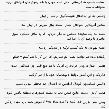
المشاط خطاب به عربستان: حتی تمام جهان را هم بسیج کنی فایده‌ای برایت
نخواهد داشت
واکنش بقائی به ادعای غنیمت‌گیری ترامپ از ایران
سناتور آمریکایی خواهان ارسال اسلحه برای شورش در ایران شد
حمله تند یک نماینده مجلس به باقر خرازی: اگر به شلاق محکوم شوی
حاضرم با وضو آن را اجرا کنم
حمله پهپادی به یک کشتی ترکیه در نزدیکی روسیه
رفیقدوست: می‌توانیم بمب اتم بسازیم، اما این کار را نمی‌کنیم + فیلم
همتی: اظهارات وزیر خزانه‌داری آمریکا با مواضع قبلی وی متناقض است
مکزیک و این کشور روابط دیپلماتیک خود را از سر گرفتند
واکنش فدراسیون فوتبال آرژانتین به احتمال خداحافظی لیونل مسی
غریب آبادی: امنیت خلیج فارس باید به دست کشورهای منطقه تأمین شود
پیش بینی بورس فردا شنبه 17 مردادماه 1405/ موتور رشد بازار سهام روشن
شد