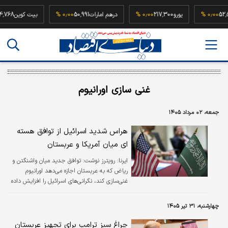
52,500,00
۰٫۰۰ %
یورو
217,300
۰٫۰۰ %
درهم امارات
50,991
۰٫۰۰ %
بیت کوین
غنی سازی اورانیوم
جمعه، ۰۲ مرداد ۱۴۰۵
هراس شدید اسرائیل از توافق هسته
ای میان آمریکا و عربستان
ایرنا:
رویترز نوشت: توافق جدید میان واشنگتن و
ریاض که به عربستان اجازه می‌دهد اورانیوم
غنی‌سازی کند، نگرانی‌های اسرائیل را افزایش داده
است.
چهارشنبه، ۳۱ تیر ۱۴۰۵
چراغ سبز ترامپ برای تجهیز عربستان