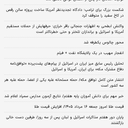
شکست بزرگ برای ترامپ؛ دادگاه تجدیدنظر آمریکا ساخت پروژه سالن رقص
در کاخ سفید را متوقف کرد
واکنش ابطحی به اظهارات جنجالی باقر خرازی؛ حرفهایش از حملات مستقیم
آمریکا و اسرائیل و براندازان تلختر و حتی خطرناکتر است
محور چالوس یکطرفه شد
انفجار مهیب در یک پالایشگاه نفت + فیلم
تحلیل رئیس سابق میز ایران در اسرائیل از پیام‌های پشت‌پرده «توافق‌نامه
دفاع مشترک مکه» برای ایران، آمریکا و اسرائیل
انتشار متن کامل توافق مکه/ حمله مسلحانه علیه یکی از اعضا، حمله علیه هر
سه کشور است
خبر مهم برای دانش آموزان پایه هفتم/ نتایج آزمون مدارس سمپاد اعلام شد
قیمت طلا امروز جمعه ۱۶ مرداد ۱۴۰۵/ افزایش قیمت طلا
پایان دور هفتم مذاکرات اسرائیل و لبنان پس از سه روز/ طرفین دست خالی
بازگشتند