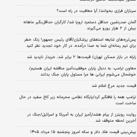
سربازان فراری بخوانند/ آیا معافیت در راه است؟
آلمان صدرنشین حداقل دستمزد اروپا شد/ کارگران حداقل‌بگیر ماهانه
بیش از ۲ هزار یورو می‌گیرند
پس‌لرزه‌های شایعه استعفای پزشکیان/آقای رئیس جمهور! زنگ خطر
برای تیم رسانه‌ای شما به صدا درآمده، در کار خود تجدید نظر کنید
زلزله در بازار مسکن تهران/ قیمت‌ها ۲ برابر شد، خریدار ناپدید شد
معاون ترامپ: به دنبال پایان موفقیت‌آمیز مناقشه ایران هستیم/
خوشحال می‌شوم ایرانی ها مرا مسئول پایان جنگ بدانند
قیمت جدید مرغ اعلام شد
ترامپ همه را غافلگیر کرد/پایگاه نظامی محرمانه زیر کاخ سفید در حال
ساخت است
روایت رویترز از پیام هشدارآمیز ایران به آمریکا و اسرائیل/جنگ در
آخرین لحظه متوقف شد
پیش‌بینی قیمت طلا، دلار و سکه امروز پنجشنبه ۱۵ مرداد ۱۴۰۵