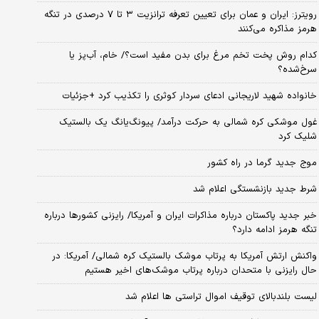
رویترز: ایران و عمان برای تعیین تعرفه ترانزیت ۳ تا ۷ درصدی در تنگه
هرمز مذاکره می‌کنند
کدام روش پخت تخم مرغ برای بدن مفید است؟/ خام، آب‌پز یا
سرخ‌شده؟
خانواده شهید لاریجانی ادعای سردار کوثری را تکذیب کرد +جزئیات
غول موشکی کره شمالی به حرکت درآمد/ پیونگ‌یانگ یک بالستیک
شلیک کرد
موج جدید گرما در راه کشور
شرط جدید بازنشستگی اعلام شد
خبر جدید پاکستان درباره مذاکرات ایران و آمریکا/ رایزنی کشورها درباره
تنگه هرمز ادامه دارد؟
واکنش ارتش آمریکا به پرتاب موشک بالستیک کره شمالی/ آمریکا: در
حال رایزنی با متحدان درباره پرتاب موشک‌های اخیر هستیم
لیست بلندبالای توقیف اموال تراستی ها اعلام شد