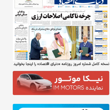
نسخه کامل شماره امروز روزنامه «دنیای‌ اقتصاد» را اینجا بخوانید