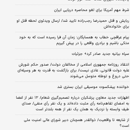
شرط مهم آمریکا برای لغو محاصره دریایی ایران
ربایش و قتل حمیدرضا رجب‌زاده تایید شد/ ارسال ویدئوی لحظه قتل او
برای خانواده‌اش
پیام عراقچی خطاب به همسایگان؛ زمان آن فرا رسیده است که به خود
متکی باشیم و برادری واقعی را در پیش گیریم
سپاه بیانیه جدید صادر کرد+ جزئیات
انتقاد روزنامه جمهوری اسلامی از مخالفان دولت/ صدور حکم شورش
علیه دولت قانونی، عادی نیست/ برای بازگشت به قدرت به هر وسیله‌ای
حتی دروغ و توطئه متوسل می‌شوند
خواننده پیشکسوت موسیقی ایران بستری شد
اظهارات جدید معاون پزشکیان درباره تصمیم‌گیری شعام/ ۱۲ نفر از اعضا
به امضای تفاهم‌نامه رأی مثبت داده‌اند و یک نفر رأی منفی/ صدای
طیف وابسته یا نزدیک به همان یک نفر از همه بلندتر است
از شایعه تا واقعیت/ ذوالقدر همچنان دبیر شورای ‌عالی امنیت ملی
است؟