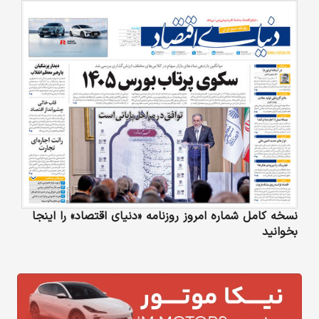
نسخه کامل شماره امروز روزنامه «دنیای‌ اقتصاد» را اینجا
بخوانید