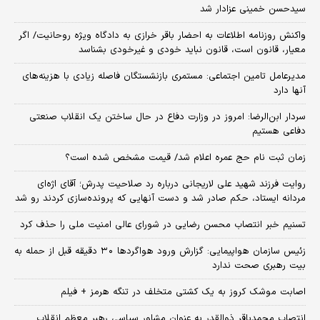
سیدحسن خمینی عزادار شد
واکنش روزنامه اطلاعات به احضار باقر خرازی به دادگاه ویژه روحانیت/ اگر
معیار، قانون است، قانون نباید خودی و غیرخودی بشناسد
مدیرعامل تامین اجتماعی: مستمری بازنشستگان فاصله زیادی با هزینه‌های
آنها دارد
سردار ابن‌الرضا: امروز در وزارت دفاع در حال ساختن یک انقلاب صنعتی
دفاعی هستیم
زمان ثبت‌ نام حج عمره اعلام شد/ قیمت مشخص شده است؟
روایت فرزند شهید علی لاریجانی درباره رد صلاحیت پدرش؛ آقای اژه‌ای
مردانه ایستاد، حکم صادر شد و دست آنهایی که پرونده‌سازی کردند رو شد
تسنیم خبر انتصاب محسن رضایی در شورای عالی امنیت ملی را حذف کرد
زئیس سازمان هواپیمایی: گزارش ورود هواگردها ٣٠ دقیقه قبل از حمله به
بیت رهبری صحت ندارد
اصابت موشک کروز به یک کشتی متخلف در تنگه هرمز + فیلم
انتصاب محمدباقر ذوالقدر به عنوان مشاور سیاسی رهبر معظم انقلاب