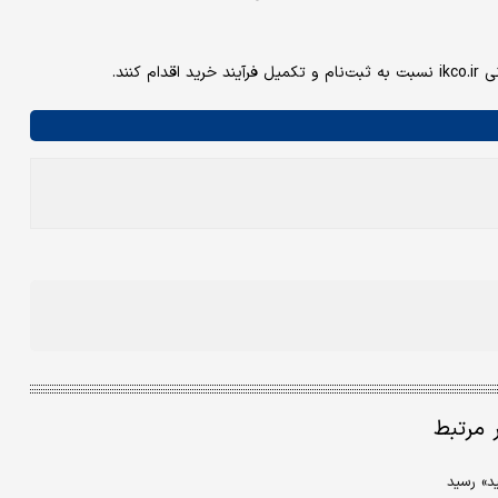
نند.
ر مرتبط
د» رسید