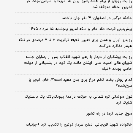
روایت رویترز از پیام هشدارآمیز ایران به آمریکا و اسرائیل/جنگ در
آخرین لحظه متوقف شد
حادثه مرگبار در اصفهان؛ ۴ نفر جان باختند
پیش‌بینی قیمت طلا، دلار و سکه امروز پنجشنبه ۱۵ مرداد ۱۴۰۵
رویترز: ایران و عمان برای تعیین تعرفه ترانزیت ۳ تا ۷ درصدی در تنگه
هرمز مذاکره می‌کنند
روایت پزشکیان از دیدار با رهبر شهید انقلاب پس از بمباران جلسه
شورای عالی امنیت ملی؛ ایشان مانند یک کوه در پشتیبانی از دولت
حامی بودند +فیلم
کدام روش پخت تخم مرغ برای بدن مفید است؟/ خام، آب‌پز یا
سرخ‌شده؟
غول موشکی کره شمالی به حرکت درآمد/ پیونگ‌یانگ یک بالستیک
شلیک کرد
موج جدید گرما در راه کشور
خانواده شهید لاریجانی ادعای سردار کوثری را تکذیب کرد +جزئیات