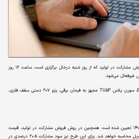
بر اساس اعلام ایران‌خودرو، مهلت ثبت‌نام در این مرحله از طرح فروش مشارکت در تولید که از روز شنبه درحال برگزاری است، ساعت ۱۶ روز
در این مرحله، خودروهای تارا دستی V۱، سورن پلاس دوگانه‌سوز EF۷، سورن پلاس TU۵P مجهز به فرمان برقی، پژو ۲۰۷ دستی سقف فلزی،
موعد تحویل خودروهای این طرح از بهمن‌ماه ۱۴۰۵ تا شهریورماه ۱۴۰۶ تعیین شده است. همچنین در روش فروش مشارکت در تولید، قیمت
خودروها به‌صورت غیرقطعی بوده و بر اساس قیمت مصوب زمان تحویل محاسبه خواهد شد. برای این طرح نیز سود مشارکت ۲۰.۵ درصدی در