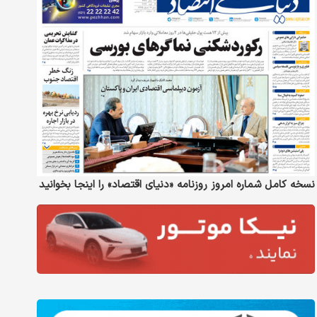
نسخه کامل شماره امروز روزنامه «دنیای‌ اقتصاد» را اینجا بخوانید