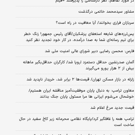
در مورد تفاهم، نظر کارشناسی را پذیرفتند +فیلم
مشاور سیدمحمد خاتمی درگذشت
سربازان فراری بخوانند/ آیا معافیت در راه است؟
پس‌لرزه‌های شایعه استعفای پزشکیان/آقای رئیس جمهور! زنگ خطر
برای تیم رسانه‌ای شما به صدا درآمده، در کار خود تجدید نظر کنید
فارس: محسن رضایی دبیر شورای عالی امنیت ملی شد
آلمان صدرنشین حداقل دستمزد اروپا شد/ کارگران حداقل‌بگیر ماهانه
بیش از ۲ هزار یورو می‌گیرند
زلزله در بازار مسکن تهران/ قیمت‌ها ۲ برابر شد، خریدار ناپدید شد
معاون ترامپ: به دنبال پایان موفقیت‌آمیز مناقشه ایران هستیم/
خوشحال می‌شوم ایرانی ها مرا مسئول پایان جنگ بدانند
قیمت جدید مرغ اعلام شد
ترامپ همه را غافلگیر کرد/پایگاه نظامی محرمانه زیر کاخ سفید در حال
ساخت است