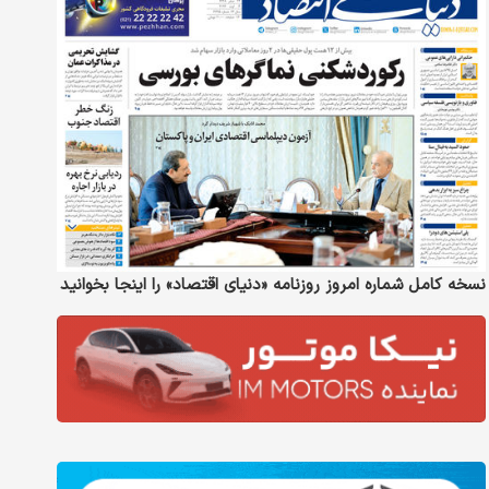
نسخه کامل شماره امروز روزنامه «دنیای‌ اقتصاد» را اینجا بخوانید