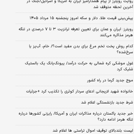
روایت رویترز از پیام هشدارآمیز ایران به آمریکا و اسرائیل/جنگ در
آخرین لحظه متوقف شد
پیش‌بینی قیمت طلا، دلار و سکه امروز پنجشنبه ۱۵ مرداد ۱۴۰۵
رویترز: ایران و عمان برای تعیین تعرفه ترانزیت ۳ تا ۷ درصدی در تنگه
هرمز مذاکره می‌کنند
کدام روش پخت تخم مرغ برای بدن مفید است؟/ خام، آب‌پز یا
سرخ‌شده؟
غول موشکی کره شمالی به حرکت درآمد/ پیونگ‌یانگ یک بالستیک
شلیک کرد
موج جدید گرما در راه کشور
خانواده شهید لاریجانی ادعای سردار کوثری را تکذیب کرد +جزئیات
شرط جدید بازنشستگی اعلام شد
خبر جدید پاکستان درباره مذاکرات ایران و آمریکا/ رایزنی کشورها درباره
تنگه هرمز ادامه دارد؟
لیست بلندبالای توقیف اموال تراستی ها اعلام شد