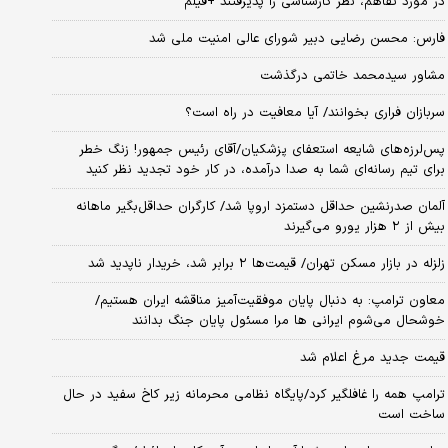
در مورد تفاهم، نظر کارشناسی را پذیرفتند +فیلم
فارس: محسن رضایی دبیر شورای عالی امنیت ملی شد
مشاور سیدمحمد خاتمی درگذشت
سربازان فراری بخوانند/ آیا معافیت در راه است؟
پس‌لرزه‌های شایعه استعفای پزشکیان/آقای رئیس جمهور! زنگ خطر
برای تیم رسانه‌ای شما به صدا درآمده، در کار خود تجدید نظر کنید
آلمان صدرنشین حداقل دستمزد اروپا شد/ کارگران حداقل‌بگیر ماهانه
بیش از ۲ هزار یورو می‌گیرند
زلزله در بازار مسکن تهران/ قیمت‌ها ۲ برابر شد، خریدار ناپدید شد
معاون ترامپ: به دنبال پایان موفقیت‌آمیز مناقشه ایران هستیم/
خوشحال می‌شوم ایرانی ها مرا مسئول پایان جنگ بدانند
قیمت جدید مرغ اعلام شد
ترامپ همه را غافلگیر کرد/پایگاه نظامی محرمانه زیر کاخ سفید در حال
ساخت است