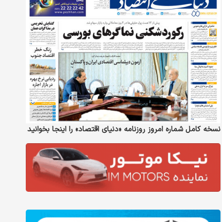
نسخه کامل شماره امروز روزنامه «دنیای‌ اقتصاد» را اینجا بخوانید