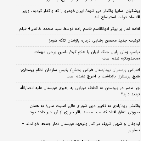
پزشکیان: سایپا واگذار می شود/ ایران‌خودرو را که واگذار کردیم، وزیر
اقتصاد دولت استیضاح شد
اقامه نماز بر پیکر ابوالقاسم قاسم زاده توسط سید محمد خاتمی+ فیلم
توئیت جدید محسن رضایی درباره بازشدن تنگه هرمز
ترامپ زمان پایان جنگ ایران را اعلام کرد/ تامین برخی مهمات
«محدودتر» شده است
اعتراض پرستاران بیمارستان فیاض بخش/ رئیس سازمان نظام پرستاری:
هیچ پرستاری بازداشت یا اخراج نشده است
چرا مصر در پیوستن به ائتلاف دریایی به رهبری عربستان علیه انصارالله
تردید دارد؟
واکنش زیدآبادی به تغییر دبیر شورای عالی امنیت ملی/ به همان
صورتی اتفاق افتاد که سید محمد باقر خرازی از آن خبر داده بود
اردوغان و شهباز شریف در کنار ولیعهد عربستان نماز جمعه خواندند +
تصاویر