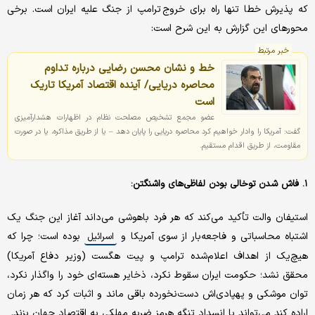
که پذیرش خطا تنها راه برای خروج ترامپ از جنگ علیه ایران است. برخی
محورهای این گزارش به این شرح است:
خبر مرتبط
خط و نشان محسن رضایی درباره تداوم
محاصره دریایی/ آینده اقتصاد آمریکا تاریک
است
عضو مجمع تشخیص مصلحت نظام در اظهارات هشدارآمیزی
گفت: آمریکا را وادار خواهیم کرد محاصره دریایی را پایان دهد – یا از طریق مذاکره، یا در صورت
مقاومت، از طریق اقدام مستقیم.
۱. فاش شدن توخالی بودن لفاظی‌های واشنگتن:
استیفان والت تأکید می‌کند که هر فرد باهوشی می‌داند آغاز این جنگ یک
اشتباه محاسباتی و فاجعه‌بار از سوی آمریکا و
بوده است؛ چرا که
اسرائیل
هیچ‌یک از اهداف اعلام‌شده ترامپ و پیت هگست (وزیر دفاع آمریکا)
محقق نشد؛ حکومت ایران سقوط نکرد، ذخایر هسته‌ای خود را واگذار نکرد،
توان موشکی و پهپادی‌اش دست‌نخورده باقی ماند و اثبات کرد که هر زمان
اراده کند می‌تواند با انسداد تنگه هرمز ضربه مهلکی به اقتصاد جهان بزند.