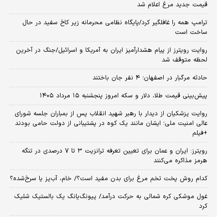
قیمت جدید مرغ اعلام شد
ترامپ همه را غافلگیر کرد/پایگاه نظامی محرمانه زیر کاخ سفید در حال
ساخت است
روایت رویترز از پیام هشدارآمیز ایران به آمریکا و اسرائیل/جنگ در آخرین
لحظه متوقف شد
حادثه مرگبار در اصفهان؛ ۴ نفر جان باختند
پیش‌بینی قیمت طلا، دلار و سکه امروز پنجشنبه ۱۵ مرداد ۱۴۰۵
روایت پزشکیان از دیدار با رهبر شهید انقلاب پس از بمباران جلسه شورای
عالی امنیت ملی؛ ایشان مانند یک کوه در پشتیبانی از دولت حامی بودند
+فیلم
رویترز: ایران و عمان برای تعیین تعرفه ترانزیت ۳ تا ۷ درصدی در تنگه
هرمز مذاکره می‌کنند
کدام روش پخت تخم مرغ برای بدن مفید است؟/ خام، آب‌پز یا سرخ‌شده؟
غول موشکی کره شمالی به حرکت درآمد/ پیونگ‌یانگ یک بالستیک شلیک
کرد