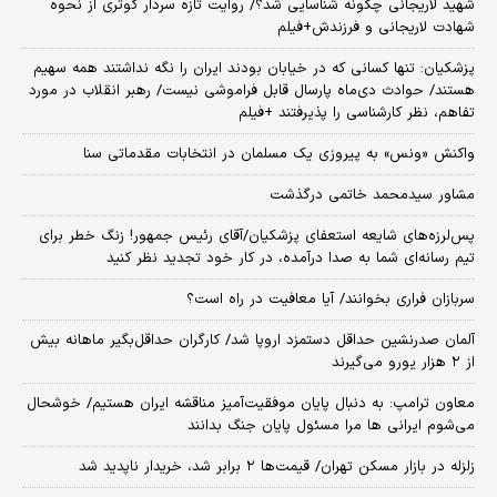
شهید لاریجانی چگونه شناسایی شد؟/ روایت تازه سردار کوثری از نحوه
شهادت لاریجانی و فرزندش+فیلم
پزشکیان: تنها کسانی که در خیابان بودند ایران را نگه نداشتند همه سهیم
هستند/ حوادث دی‌ماه پارسال قابل فراموشی نیست/ رهبر انقلاب در مورد
تفاهم، نظر کارشناسی را پذیرفتند +فیلم
واکنش «ونس» به پیروزی یک مسلمان در انتخابات مقدماتی سنا
مشاور سیدمحمد خاتمی درگذشت
پس‌لرزه‌های شایعه استعفای پزشکیان/آقای رئیس جمهور! زنگ خطر برای
تیم رسانه‌ای شما به صدا درآمده، در کار خود تجدید نظر کنید
سربازان فراری بخوانند/ آیا معافیت در راه است؟
آلمان صدرنشین حداقل دستمزد اروپا شد/ کارگران حداقل‌بگیر ماهانه بیش
از ۲ هزار یورو می‌گیرند
معاون ترامپ: به دنبال پایان موفقیت‌آمیز مناقشه ایران هستیم/ خوشحال
می‌شوم ایرانی ها مرا مسئول پایان جنگ بدانند
زلزله در بازار مسکن تهران/ قیمت‌ها ۲ برابر شد، خریدار ناپدید شد