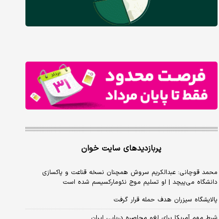
پربازدیدهای سایت خوان
محمد قوچانی: عبدالکریم سروش همچنان نسخه قناعت و پاکسازی
دانشگاه می‌پیچد | او تسلیم موج نئومارکسیسم شده است
پالایشگاه سیزران هدف حمله قرار گرفت
شرط مهم آمریکا برای لغو محاصره دریایی ایران