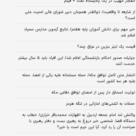
انفجار مهیب در یک پالایشگاه نفت + فیلم
از شایعه تا واقعیت/ ذوالقدر همچنان دبیر شورای ‌عالی امنیت ملی
است؟
خبر مهم برای دانش آموزان پایه هفتم/ نتایج آزمون مدارس سمپاد
اعلام شد
قیمت یک لیتر بنزین در عراق چند؟
جزئیات صدور احکام بازنشستگی اعلام شد/ این افراد باید ۵ سال بیشتر
خدمت کنند
انتشار متن کامل توافق مکه/ حمله مسلحانه علیه یکی از اعضا، حمله
علیه هر سه کشور است
توئیت اسحاق دار پس از امضای توافق دفاعی مکه
حملات به کشتی‌های اماراتی در تنگه هرمز
واکنش تند امام جمعه اردبیل به اظهارات محمدباقر خرازی/ خطاب به
دستگاه قضا: شخصی خبر دروغ به رهبری بست و دفتر رهبری با
صراحت آن را رد کرد، آیا این جرم است یا خیر؟