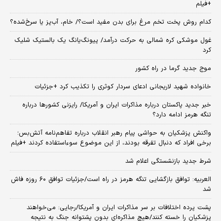
+فیلم
کدام روش پخت تخم مرغ برای بدن مفید است؟/ خام، آب‌پز یا سرخ‌شده؟
غول موشکی کره شمالی به حرکت درآمد/ پیونگ‌یانگ یک بالستیک شلیک
کرد
موج جدید گرما در راه کشور
خانواده شهید لاریجانی ادعای سردار کوثری را تکذیب کرد +جزئیات
خبر جدید پاکستان درباره مذاکرات ایران و آمریکا/ رایزنی کشورها درباره
تنگه هرمز ادامه دارد؟
واکنش پزشکیان به حواشی پیام رهبر انقلاب درباره تفاهم‌نامه آتش‌بس؛
برخی افراد که دنبال تفرقه بودند، از این موضوع سوءاستفاده کردند +فیلم
شرط جدید بازنشستگی اعلام شد
العربیه: توافق بازگشایی تنگه هرمز در راه است/جزئیات توافق ۶۰ روزه فاش
شد
پشت پرده اختلافات بر سر مذاکرات ایران و آمریکا/رجایی: می‌خواهند
پزشکیان را خسته کنند/هیچ مذاکره‌ای بدون پشتوانه جنگ به نتیجه