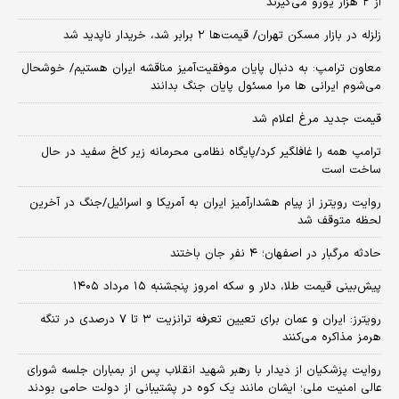
از ۲ هزار یورو می‌گیرند
زلزله در بازار مسکن تهران/ قیمت‌ها ۲ برابر شد، خریدار ناپدید شد
معاون ترامپ: به دنبال پایان موفقیت‌آمیز مناقشه ایران هستیم/ خوشحال
می‌شوم ایرانی ها مرا مسئول پایان جنگ بدانند
قیمت جدید مرغ اعلام شد
ترامپ همه را غافلگیر کرد/پایگاه نظامی محرمانه زیر کاخ سفید در حال
ساخت است
روایت رویترز از پیام هشدارآمیز ایران به آمریکا و اسرائیل/جنگ در آخرین
لحظه متوقف شد
حادثه مرگبار در اصفهان؛ ۴ نفر جان باختند
پیش‌بینی قیمت طلا، دلار و سکه امروز پنجشنبه ۱۵ مرداد ۱۴۰۵
رویترز: ایران و عمان برای تعیین تعرفه ترانزیت ۳ تا ۷ درصدی در تنگه
هرمز مذاکره می‌کنند
روایت پزشکیان از دیدار با رهبر شهید انقلاب پس از بمباران جلسه شورای
عالی امنیت ملی؛ ایشان مانند یک کوه در پشتیبانی از دولت حامی بودند