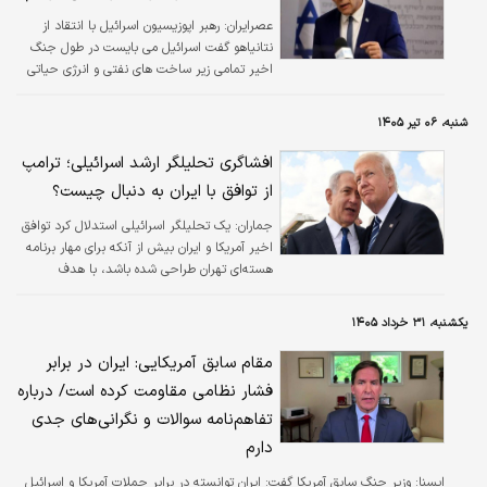
عصرایران:
رهبر اپوزیسیون اسرائیل با انتقاد از
نتانیاهو گفت اسرائیل می بایست در طول جنگ
اخیر تمامی زیر ساخت های نفتی و انرژی حیاتی
ایران را بمباران و نابود می کرد.
شنبه، ۰۶ تیر ۱۴۰۵
افشاگری تحلیلگر ارشد اسرائیلی؛ ترامپ
از توافق با ایران به دنبال چیست؟
جماران:
یک تحلیلگر اسرائیلی استدلال کرد توافق
اخیر آمریکا و ایران بیش از آنکه برای مهار برنامه
هسته‌ای تهران طراحی شده باشد، با هدف
جلوگیری از جهش قیمت نفت شکل گرفته است.
یکشنبه، ۳۱ خرداد ۱۴۰۵
مقام سابق آمریکایی: ایران در برابر
فشار نظامی مقاومت کرده است/ درباره
تفاهم‌نامه سوالات و نگرانی‌های جدی
دارم
ايسنا:
وزیر جنگ سابق آمریکا گفت: ایران توانسته در برابر حملات آمریکا و اسرائیل