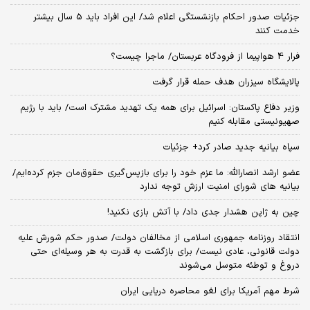
جزئیات صدور احکام بازنشستگی اعلام شد/ این افراد باید 5 سال بیشتر
خدمت کنند
فرار 4 هواپیما از فرودگاه عربستان/ ماجرا چیست؟
پالایشگاه سیزران هدف حمله قرار گرفت
وزیر دفاع پاکستان: اسرائیل برای همه یک تهدید مشترک است/ باید با رژیم
صهیونیستی مقابله کنیم
سپاه بیانیه جدید صادر کرد+ جزئیات
عضو ارشد انصارالله: ما عزم خود را برای بازپس‌گیری حقوق‌مان جزم کرده‌ایم/
بیانیه‌ های شورای امنیت ارزش توجه ندارد
چین به ژاپن هشدار جدی داد/ با آتش بازی نکنید!
انتقاد روزنامه جمهوری اسلامی از مخالفان دولت/ صدور حکم شورش علیه
دولت قانونی، عادی نیست/ برای بازگشت به قدرت به هر وسیله‌ای حتی
دروغ و توطئه متوسل می‌شوند
شرط مهم آمریکا برای لغو محاصره دریایی ایران