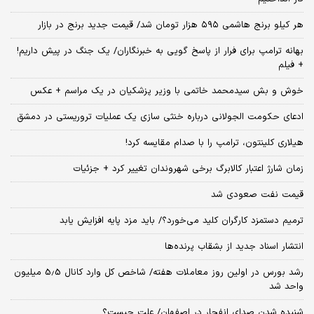
هر کیلو برنج هاشمی ۵۹۵ هزار تومان شد/ قیمت جدید برنج در بازار
بهانه ترامپ برای فرار از پاسخ گویی به خبرنگاران/ یک جنگ در پیش داریم!
+ فیلم
خوش و بش سیدمحمد خاتمی با وزیر پزشکیان در یک مراسم + عکس
ادعای حکومت الجولانی درباره خنثی سازی یک عملیات تروریستی در دمشق
هیلاری کلینتون، ترامپ را با صدام مقایسه کرد!
زمان شارژ اعتبار کالابرگ برخی شهروندان تغییر کرد + جزئیات
قیمت نفت صعودی شد
ترمیم دستمزد کارگران کلید می‌خورد؟/ باید مزد پایه افزایش یابد
انتشار اسناد جدید از بشقاب پرنده‌ها
رشد بورس در اولین روز معاملات هفته/ شاخص کل وارد کانال 5.5 میلیون
واحد شد
شنیده شدن صدای انفجار در اصفهان/ علت چیست؟