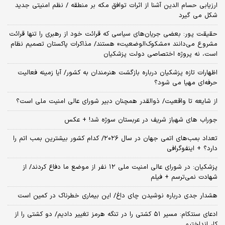
ارزیابی حسام الدین آشنا از اثرات توافق مکه بر منطقه / نظم امنیتی جدید
شکل می گیرد
حقیقت پور: بعضی جریان‌های سیاسی که قرائت خود از رهبری را تنها قرائت
مشروع می‌دانند «مشکوک‌الوضعیت» هستند/ مذاکرات پاکستان تصمیم نظام
است، نه پروژه اختصاصی دولت پزشکیان
اظهارات تازه پزشکیان درباره بازگشت هنرمندان به کشور/ آیا زمینه فعالیت
حرفه‌ای مهیا می شود؟
از شایعه تا واقعیت/ ذوالقدر همچنان دبیر شورای ‌عالی امنیت ملی است؟
جوراب های شهباز شریف در عربستان سوژه شد! + عکس
تعداد بمب‌های اتمی جهان در سال ۲۰۲۶/ کدام کشور بیشترین بمب اتم را
دارد؟ + اینفوگرافی
پزشکیان: در شورای عالی امنیت ملی ۱۲ نفر از موضع ما دفاع کردند/ از
شهادت نمی‌ترسم + فیلم
هشدار جدی درباره نوشیدن چای داغ/ این بیماری خطرناک در کمین است
ادعای سنتکام: مسیر ۵۱ کشتی را در تنگه هرمز تغییر دادیم/ دو کشتی را از
کار انداختیم