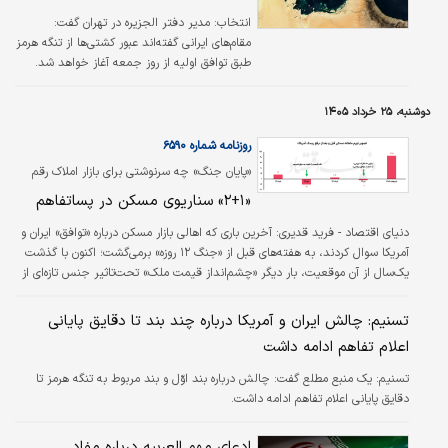
انتخاب:
مدیر دفتر الجزیره در تهران گفت:
مقام‌های ایرانی گفته‌اند عبور کشتی‌ها از تنگه هرمز
طبق توافق اولیه از روز جمعه آغاز خواهد شد.
دوشنبه، ۲۵ خرداد ۱۴۰۵
روزنامه شماره ۶۵۹۰
«پایان جنگ» چه سرنوشتی برای بازار املاک رقم
می‌زند؛
«۲+۱» سناریوی مسکن در پساتفاهم
دنیای اقتصاد - فرید قدیری:
آخرین باری که اهالی بازار مسکن درباره «توافق» ایران و
آمریکا سوال کردند، به هفته‌های قبل از «جنگ ۱۲ روزه» برمی‌گشت؛ اکنون با گذشت
یک‌سال از آن موقعیت، بار دیگر «چشم‌انداز قیمت ملک» تحت‌تاثیر جنس تازه‌ای از
توافق، به پرسش عمومی تبدیل شده است.
تسنیم: چالش ایران و آمریکا درباره چند بند تا دقایق پایانی
اعلام تفاهم ادامه داشت
تسنیم:
یک منبع مطلع گفت: چالش درباره بند اوّل و بند مربوط به تنگه هرمز تا
دقایق پایانی اعلام تفاهم ادامه داشت.
ادعای مهم العربیه درباره مفاد