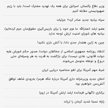
وزیر دفاع پاکستان: اسرائیل برای همه یک تهدید مشترک است/ باید با رژیم
صهیونیستی مقابله کنیم
سپاه بیانیه جدید صادر کرد+ جزئیات
عضو ارشد انصارالله: ما عزم خود را برای بازپس‌گیری حقوق‌مان جزم کرده‌ایم/
بیانیه‌ های شورای امنیت ارزش توجه ندارد
چین به ژاپن هشدار جدی داد/ با آتش بازی نکنید!
انتقاد روزنامه جمهوری اسلامی از مخالفان دولت/ صدور حکم شورش علیه
دولت قانونی، عادی نیست/ برای بازگشت به قدرت به هر وسیله‌ای حتی
دروغ و توطئه متوسل می‌شوند
شرط مهم آمریکا برای لغو محاصره دریایی ایران
ادعای جدید وزیرخزانه داری آمریکا درباره تنگه هرمز/ به‌زودی شاهد توافق
آتش‌بس خواهیم بود
برکناری ناگهانی فرمانده ارشد ارتش آمریکا در اروپا
زلزله نسبتا شدید کرمان را لرزاند