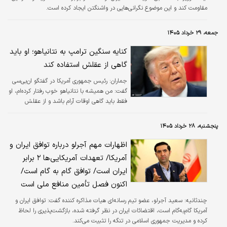
مقاومت کند و این موضوع نگرانی‌هایی در واشنگتن ایجاد کرده است.
جمعه، ۲۹ خرداد ۱۴۰۵
کنایه سنگین ترامپ به نتانیاهو؛ او باید
گاهی از عقلش استفاده کند
جماران:
رئیس جمهوری آمریکا در گفتگو ان‌بی‌سی
گفت: من همیشه با نتانیاهو خوب رفتار کرده‌ام، او
فقط باید گاهی اوقات آرام باشد و از عقلش
استفاده کند.
پنجشنبه، ۲۸ خرداد ۱۴۰۵
اظهارات مهم آجرلو درباره توافق ایران و
آمریکا/ تعهدات آمریکایی‌ها ۲ برابر
ایران است/ توافق گام‌ به‌ گام است/
اکنون فصل تأمین منافع ملی است
چندثانیه:
سعید آجرلو، عضو تیم رسانه‌ای هیات مذاکره کننده گفت: توافق ایران و
آمریکا گام‌به‌گام است، اقتضائات ایران در نظر گرفته شده، بازگشت‌پذیری را لحاظ
کرده و مدیریت جمهوری اسلامی در تنگه را تثبیت می‌کند.