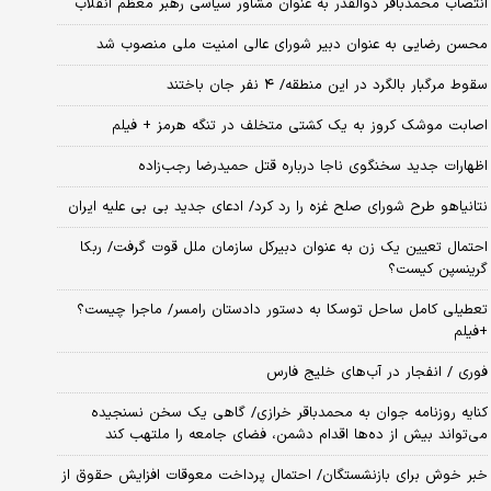
انتصاب محمدباقر ذوالقدر به عنوان مشاور سیاسی رهبر معظم انقلاب
محسن رضایی به عنوان دبیر شورای عالی امنیت ملی منصوب شد
سقوط مرگبار بالگرد در این منطقه/ ۴ نفر جان باختند
اصابت موشک کروز به یک کشتی متخلف در تنگه هرمز + فیلم
اظهارات جدید سخنگوی ناجا درباره قتل حمیدرضا رجب‌زاده
نتانیاهو طرح شورای صلح غزه را رد کرد/ ادعای جدید بی بی علیه ایران
احتمال تعیین یک زن به عنوان دبیرکل سازمان ملل قوت گرفت/ ربکا
گرینسپن کیست؟
تعطیلی کامل ساحل توسکا به دستور دادستان رامسر/ ماجرا چیست؟
+فیلم
فوری / انفجار در آب‌های خلیج فارس
کنایه روزنامه جوان به محمدباقر خرازی/ گاهی یک سخن نسنجیده
می‌تواند بیش از ده‌ها اقدام دشمن، فضای جامعه را ملتهب کند
خبر خوش برای بازنشستگان/ احتمال پرداخت معوقات افزایش حقوق از