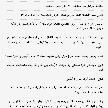
حادثه مرگبار در اصفهان؛ ۴ نفر جان باختند
پیش‌بینی قیمت طلا، دلار و سکه امروز پنجشنبه ۱۵ مرداد ۱۴۰۵
رویترز: ایران و عمان برای تعیین تعرفه ترانزیت ۳ تا ۷ درصدی در تنگه
هرمز مذاکره می‌کنند
روایت پزشکیان از دیدار با رهبر شهید انقلاب پس از بمباران جلسه شورای
عالی امنیت ملی؛ ایشان مانند یک کوه در پشتیبانی از دولت حامی بودند
+فیلم
کدام روش پخت تخم مرغ برای بدن مفید است؟/ خام، آب‌پز یا سرخ‌شده؟
غول موشکی کره شمالی به حرکت درآمد/ پیونگ‌یانگ یک بالستیک شلیک
کرد
موج جدید گرما در راه کشور
خبر جدید پاکستان درباره مذاکرات ایران و آمریکا/ رایزنی کشورها درباره
تنگه هرمز ادامه دارد؟
واکنش پزشکیان به حواشی پیام رهبر انقلاب درباره تفاهم‌نامه آتش‌بس؛
برخی افراد که دنبال تفرقه بودند، از این موضوع سوءاستفاده کردند +فیلم