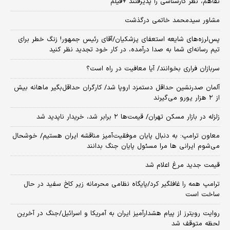
تفاهم، نظر کارشناسی را پذیرفتند +فیلم
مشاور سیدمحمد خاتمی درگذشت
پس‌لرزه‌های شایعه استعفای پزشکیان/آقای رئیس جمهور! زنگ خطر برای
تیم رسانه‌ای شما به صدا درآمده، در کار خود تجدید نظر کنید
سربازان فراری بخوانند/ آیا معافیت در راه است؟
آلمان صدرنشین حداقل دستمزد اروپا شد/ کارگران حداقل‌بگیر ماهانه بیش
از ۲ هزار یورو می‌گیرند
زلزله در بازار مسکن تهران/ قیمت‌ها ۲ برابر شد، خریدار ناپدید شد
معاون ترامپ: به دنبال پایان موفقیت‌آمیز مناقشه ایران هستیم/ خوشحال
می‌شوم ایرانی ها مرا مسئول پایان جنگ بدانند
قیمت جدید مرغ اعلام شد
ترامپ همه را غافلگیر کرد/پایگاه نظامی محرمانه زیر کاخ سفید در حال
ساخت است
روایت رویترز از پیام هشدارآمیز ایران به آمریکا و اسرائیل/جنگ در آخرین
لحظه متوقف شد