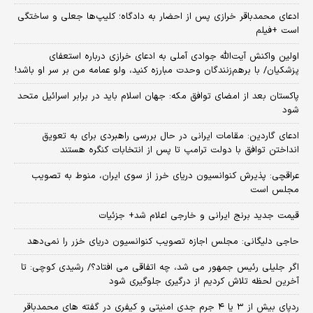
ادعای محمدباقر خرازی پس از احضار به دادگاه؛ کلیپ‌ها جعلی و ساختگی
است +فیلم
اولین واکنش آیت‌الله جوادی آملی به ادعای خرازی درباره استعفای
پزشکیان/ با برهم‌زنندگان وحدت مبارزه کنید، ولو عمامه من بر سر او باشد!
پاکستان بعد از امضای توافق مکه: جهان اسلام باید در برابر اسرائیل متحد
شود
ادعای گاردین: مقامات ایرانی در حال بررسی راهبردی برای به تعویق
انداختن توافق با دولت ترامپ تا پس از انتخابات کنگره هستند
عراقچی: پذیرش کنوانسیون دریای خرز از سوی ایران، منوط به تصویب
مجلس است
قیمت جدید برنج ایرانی و خارجی اعلام شد+ جزئیات
حاجی دلیگانی: مجلس اجازه تصویب کنوانسیون دریای خزر را نمی‌دهد
اگر جلیلی رئیس جمهور می شد، چه اتفاقی می افتاد؟/ رشیدی کوچی: تا
آخرین لحظه تلاش کردیم از درگیری جلوگیری شود
ردپای بیش از ۳ یا ۴ جرم جدی امنیتی و کیفری در گفته های محمدباقر