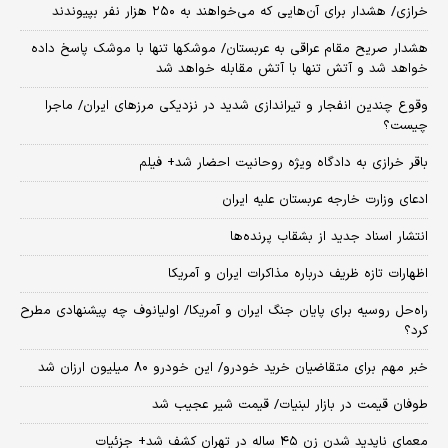
خرازی/ هشدار برای آن‌هایی که می‌خواهند به ۲۵۰ هزار نفر بپیوندند
هشدار صریح مقام عراقی به عربستان/ موشکها تنها با موشک پاسخ داده
خواهد شد و آتش تنها با آتش مقابله خواهد شد
وقوع چندین انفجار و تیراندازی شدید در نزدیکی مرز‌های ایران/ ماجرا
چیست؟
باقر خرازی به دادگاه ویژه روحانیت احضار شد+ فیلم
ادعای وزارت خارجه عربستان علیه ایران
انتشار اسناد جدید از بشقاب پرنده‌ها
اظهارات تازه ظریف درباره مذاکرات ایران و آمریکا
راه‌حل روسیه برای پایان جنگ ایران و آمریکا/ اولیانوف چه پیشنهادی مطرح
کرد؟
خبر مهم برای متقاضیان خرید خودرو/ این خودرو ۸۰ میلیون ارزان شد
طوفان قیمت در بازار لبنیات/ قیمت شیر عجیب شد
معمای ناپدید شدن زن ۴۵ ساله در تهران کشف شد+ جزئیات