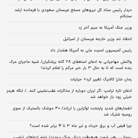
دیدار رئیس ستاد کل نیروهای مسلح عربستان سعودی با فرمانده ارشد
سنتکام
وزیر جنگ آمریکا به سیم آخر زد
انتقاد تند وزیر خارجه عربستان از اسرائیل
رئیس کمیسیون امنیت ملی به آمریکا هشدار داد
واکنش مهاجرانی به ادعای استعفای ۲۸ گانه پزشکیان/ شبیه ماجرای مرگ
بنده است که تا به حال ۳ بار خبر مرگم را اعلام کردند!
زمان شارژ کالابرگ تغییر کرد+ جزئیات
ادعای تازه ترامپ: اگر ایران دوباره از مذاکرات عقب‌نشینی کنند.../ تنگه هرمز
خیلی زود باز خواهد شد
انفجارهای شدید پایتخت اوکراین را لرزاند/ ۳۰ موشک بالستیک از سوی
روسیه شلیک شد
چرا قبض آب و برق خرداد و تیر ماه ۳ تا ۴ برابر شده است؟
روحانی: رهبر شهید هیچ‌وقت دنبال جنگ نبودند/ تمام ادعاهای ترامپ،