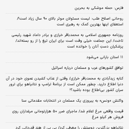
فارس: حمله موشکی به بحرین
روحانی اصلاح طلب: ‌لیست مسئولان موثر بالای ۹۰ سال زیاد است!/
استعفای اینها بهترین کمک به رهبری است
روزنامه جمهوری اسلامی به محمدباقر خرازی و برادر داماد شهید رئیسی
تاخت/ این جماعت خیلی وقت است برای ایران تیغ را از رو بسته‌اند/
پزشکیان دستِ آنان را خوانده است
۱۱ استان بارانی می‌شود
توافق کشورهای عرب و مسلمان درباره اسرائیل
کنایه زیدآبادی به محمدباقر خرازی/ وقتی از عذاب کشیدن عموی خود در آن
دنیا اطلاع دارید، چطور ممکن است از برنامهٔ ترامپ و نتانیاهو برای ترور
سران کشور بی‌اطلاع بوده باشید؟!
واکنش «ونس» به پیروزی یک مسلمان در انتخابات مقدماتی سنا
قیمت واقعی مرغ اعلام شد/ ماجرای ضرر ۵۰ هزارتومانی مرغداران روی
فروش هر کیلو مرغ
نتانیاهو بزرگترین دوستش را معرفی کرد/ بی بی از هند قدردانی کرد