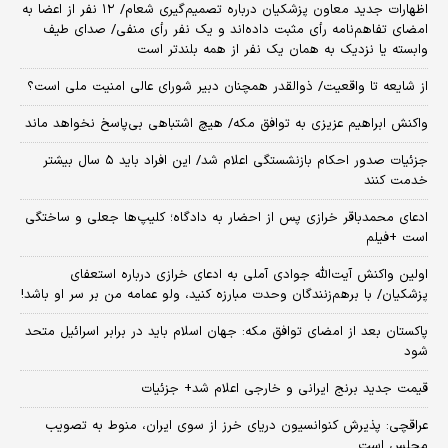
اظهارات جدید معاون پزشکیان درباره تصمیم‌گیری شعام/ ۱۲ نفر از اعضا به
امضای تفاهم‌نامه رأی مثبت داده‌اند و یک نفر رأی منفی/ صدای طیف
وابسته یا نزدیک به همان یک نفر از همه بلندتر است
از شایعه تا واقعیت/ ذوالقدر همچنان دبیر شورای ‌عالی امنیت ملی است؟
واکنش ابراهیم عزیزی به توافق مکه/ هیچ اشتباهی بی‌پاسخ نخواهد ماند
جزئیات صدور احکام بازنشستگی اعلام شد/ این افراد باید ۵ سال بیشتر
خدمت کنند
ادعای محمدباقر خرازی پس از احضار به دادگاه؛ کلیپ‌ها جعلی و ساختگی
است +فیلم
اولین واکنش آیت‌الله جوادی آملی به ادعای خرازی درباره استعفای
پزشکیان/ با برهم‌زنندگان وحدت مبارزه کنید، ولو عمامه من بر سر او باشد!
پاکستان بعد از امضای توافق مکه: جهان اسلام باید در برابر اسرائیل متحد
شود
قیمت جدید برنج ایرانی و خارجی اعلام شد+ جزئیات
عراقچی: پذیرش کنوانسیون دریای خرز از سوی ایران، منوط به تصویب
مجلس است