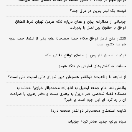
توافق مهم در جده/ ۳ کشور منطقه توافقنامه نظامی امضا می‌کنند
قیمت یک لیتر بنزین در عراق چند؟
جزئیاتی از مذاکرات ایران و عمان درباره تنگه هرمز/ تهران شرط انطباق
توافق با حقوق بین‌الملل را پذیرفت
انتشار متن کامل توافق مکه/ حمله مسلحانه علیه یکی از اعضا، حمله علیه
هر سه کشور است
توئیت اسحاق دار پس از امضای توافق دفاعی مکه
حملات به کشتی‌های اماراتی در تنگه هرمز
از شایعه تا واقعیت/ ذوالقدر همچنان دبیر شورای ‌عالی امنیت ملی است؟
واکنش تند امام جمعه اردبیل به اظهارات محمدباقر خرازی/ خطاب به
دستگاه قضا: شخصی خبر دروغ به رهبری بست و دفتر رهبری با صراحت
آن را رد کرد، آیا این جرم است یا خیر؟
شایعه استعفای محمدباقر ذوالقدر صحت دارد؟
سپاه بیانیه جدید صادر کرد+ جزئیات