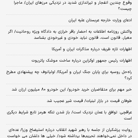
وقوع چندین انفجار و تیراندازی شدید در نزدیکی مرز‌های ایران/ ماجرا
چیست؟
ادعای وزارت خارجه عربستان علیه ایران
واکنش روزنامه اطلاعات به احضار باقر خرازی به دادگاه ویژه روحانیت/ اگر
معیار، قانون است، قانون نباید خودی و غیرخودی بشناسد
اظهارات تازه ظریف درباره مذاکرات ایران و آمریکا
اظهارات رئیس جمهور اوکراین درباره ساخت موشک پاتریوت
راه‌حل روسیه برای پایان جنگ ایران و آمریکا/ اولیانوف چه پیشنهادی مطرح
کرد؟
خبر مهم برای متقاضیان خرید خودرو/ این خودرو ۸۰ میلیون ارزان شد
طوفان قیمت در بازار لبنیات/ قیمت شیر عجیب شد
عراقچی: توافق با عمان نزدیک است/ باز شدن تنگه هرمز تابع شرایط دیگری
است
روایت پزشکیان از جلسه با رهبر شهید انقلاب درباره استیضاح وزرا/ عده‌ای
در داخل نمی‌خواهند تحریم‌ها برداشته شود/ خیلی ها دلشان می خواست