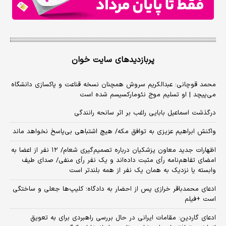
پربازدیدهای سایت خوان
محمد قوچانی: عبدالکریم سروش همچنان نسخه قناعت و پاکسازی دانشگاه
می‌پیچد | او تسلیم موج نئومارکسیسم شده است
درگذشت اسماعیل بابایی راغب بر اثر سانحه رانندگی
واکنش ابراهیم عزیزی به توافق مکه/ هیچ اشتباهی بی‌پاسخ نخواهد ماند
اظهارات جدید معاون پزشکیان درباره تصمیم‌گیری شعام/ ۱۲ نفر از اعضا به
امضای تفاهم‌نامه رأی مثبت داده‌اند و یک نفر رأی منفی/ صدای طیف
وابسته یا نزدیک به همان یک نفر از همه بلندتر است
ادعای محمدباقر خرازی پس از احضار به دادگاه؛ کلیپ‌ها جعلی و ساختگی
است +فیلم
ادعای گاردین: مقامات ایرانی در حال بررسی راهبردی برای به تعویق