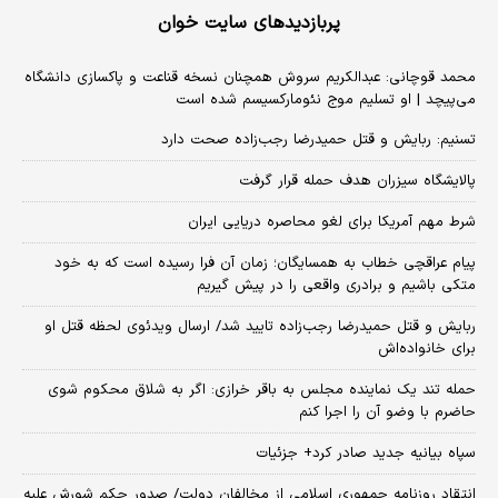
پربازدیدهای سایت خوان
محمد قوچانی: عبدالکریم سروش همچنان نسخه قناعت و پاکسازی دانشگاه
می‌پیچد | او تسلیم موج نئومارکسیسم شده است
تسنیم: ربایش و قتل حمیدرضا رجب‌زاده صحت دارد
پالایشگاه سیزران هدف حمله قرار گرفت
شرط مهم آمریکا برای لغو محاصره دریایی ایران
پیام عراقچی خطاب به همسایگان؛ زمان آن فرا رسیده است که به خود
متکی باشیم و برادری واقعی را در پیش گیریم
ربایش و قتل حمیدرضا رجب‌زاده تایید شد/ ارسال ویدئوی لحظه قتل او
برای خانواده‌اش
حمله تند یک نماینده مجلس به باقر خرازی: اگر به شلاق محکوم شوی
حاضرم با وضو آن را اجرا کنم
سپاه بیانیه جدید صادر کرد+ جزئیات
انتقاد روزنامه جمهوری اسلامی از مخالفان دولت/ صدور حکم شورش علیه