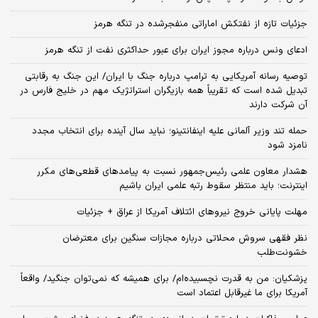
جزئیات تازه از نفتکش اماراتی منفجرشده در تنگه هرمز
ادعای ونس درباره مجوز ایران برای عبور حداکثری نفت از تنگه هرمز
توصیه رسانه آمریکایی به ترامپ درباره جنگ با ایران/ این جنگ به رقابتی
تبدیل شده است که تقریباً همه بازیگران استراتژیک مهم در خلیج فارس در
آن شرکت دارند
حمله تند وزیر آلمانی علیه اینفانتینو؛ نباید سال آینده برای انتخاب مجدد
نامزد شود
هشدار معاون علمی رئیس‌جمهور نسبت به پیامدهای قطعی‌های مکرر
اینترنت؛ باید منتظر سقوط رتبه علمی ایران باشیم
مهلت پایانی خروج نیروهای ائتلاف آمریکا از عراق + جزئیات
نظر فقهی سروش محلاتی درباره مجازات سنگین برای معترضان
خشونت‌طلب
پزشکیان: من به قدرت نچسبیده‌ام/ برای همیشه که نمی‌توان جنگید/ واقعاً
آمریکا برای ما غیرقابل اعتماد است