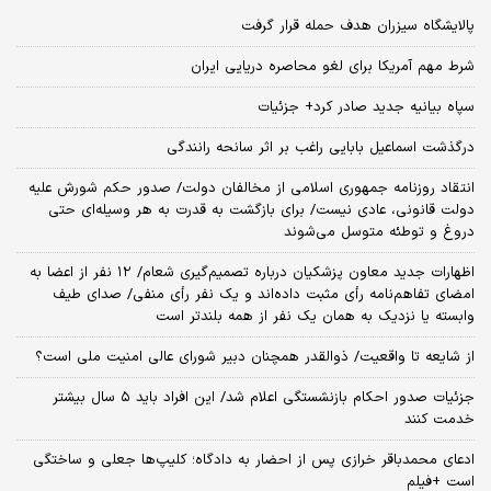
پالایشگاه سیزران هدف حمله قرار گرفت
شرط مهم آمریکا برای لغو محاصره دریایی ایران
سپاه بیانیه جدید صادر کرد+ جزئیات
درگذشت اسماعیل بابایی راغب بر اثر سانحه رانندگی
انتقاد روزنامه جمهوری اسلامی از مخالفان دولت/ صدور حکم شورش علیه
دولت قانونی، عادی نیست/ برای بازگشت به قدرت به هر وسیله‌ای حتی
دروغ و توطئه متوسل می‌شوند
اظهارات جدید معاون پزشکیان درباره تصمیم‌گیری شعام/ ۱۲ نفر از اعضا به
امضای تفاهم‌نامه رأی مثبت داده‌اند و یک نفر رأی منفی/ صدای طیف
وابسته یا نزدیک به همان یک نفر از همه بلندتر است
از شایعه تا واقعیت/ ذوالقدر همچنان دبیر شورای ‌عالی امنیت ملی است؟
جزئیات صدور احکام بازنشستگی اعلام شد/ این افراد باید ۵ سال بیشتر
خدمت کنند
ادعای محمدباقر خرازی پس از احضار به دادگاه؛ کلیپ‌ها جعلی و ساختگی
است +فیلم