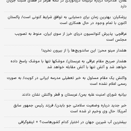
عمان: مذاکرات درباره ترتیبات دریانوردی در تنگه هرمز در فضای مثبت جریان
دارد
پزشکیان‌: بهترین زمان برای دستیابی به توافق شرایط کنونی است/ پاکستان
اکنون با تمام وجود در حال همکاری است
عراقچی: پذیرش کنوانسیون دریای خرز از سوی ایران، منوط به تصویب
مجلس است
هشدار مینو محرز؛ این ساندویچ‌ها را از بیرون نخرید!
هشدار صریح مقام عراقی به عربستان/ موشکها تنها با موشک پاسخ داده
خواهد شد و آتش تنها با آتش مقابله خواهد شد
واکنش یک مقام مسئول به خبر تعطیلی مدرسه ایرانی در کویت/ به صورت
رسمی اعلام نشده است
بیانیه شورای امنیت علیه یمن/ عربستان و قطر واکنش نشان دادند
خبر جدید درباره وضعیت سلامتی جو بایدن/ فرزند رئیس جمهور سابق
آمریکا: حال وی وخیم تر شده است
بیشترین آب شیرین جهان در اختیار کدام کشورهاست؟ + اینفوگرافی