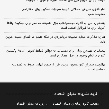
مهلت پایانی خروج نیروهای ائتلاف آمریکا از عراق + جزئیات
نظر فقهی سروش محلاتی درباره مجازات سنگین برای معترضان
خشونت‌طلب
پزشکیان: من به قدرت نچسبیده‌ام/ برای همیشه که نمی‌توان جنگید/ واقعاً
آمریکا برای ما غیرقابل اعتماد است
عمان: مذاکرات درباره ترتیبات دریانوردی در تنگه هرمز در فضای مثبت جریان
دارد
پزشکیان‌: بهترین زمان برای دستیابی به توافق شرایط کنونی است/ پاکستان
اکنون با تمام وجود در حال همکاری است
عراقچی: پذیرش کنوانسیون دریای خرز از سوی ایران، منوط به تصویب
مجلس است
گروه نشریات دنیای اقتصاد
معرفی گروه رسانه‌ای دنیای اقتصاد
روزنامه دنیای اقتصاد