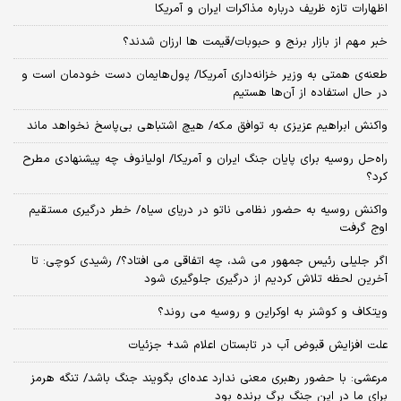
اظهارات تازه ظریف درباره مذاکرات ایران و آمریکا
خبر مهم از بازار برنج و حبوبات/قیمت ها ارزان شدند؟
طعنه‌ی‌ همتی به وزیر خزانه‌داری آمریکا/ پول‌هایمان دست خودمان است و
در حال استفاده از آن‌ها هستیم
واکنش ابراهیم عزیزی به توافق مکه/ هیچ اشتباهی بی‌پاسخ نخواهد ماند
راه‌حل روسیه برای پایان جنگ ایران و آمریکا/ اولیانوف چه پیشنهادی مطرح
کرد؟
واکنش روسیه به حضور نظامی ناتو در دریای سیاه/ خطر درگیری مستقیم
اوج گرفت
اگر جلیلی رئیس جمهور می شد، چه اتفاقی می افتاد؟/ رشیدی کوچی: تا
آخرین لحظه تلاش کردیم از درگیری جلوگیری شود
ویتکاف و کوشنر به اوکراین و روسیه می روند؟
علت افزایش قبوض آب در تابستان اعلام شد+ جزئیات
مرعشی: با حضور رهبری معنی ندارد عده‌ای بگویند جنگ باشد/ تنگه هرمز
برای ما در این جنگ برگ برنده بود