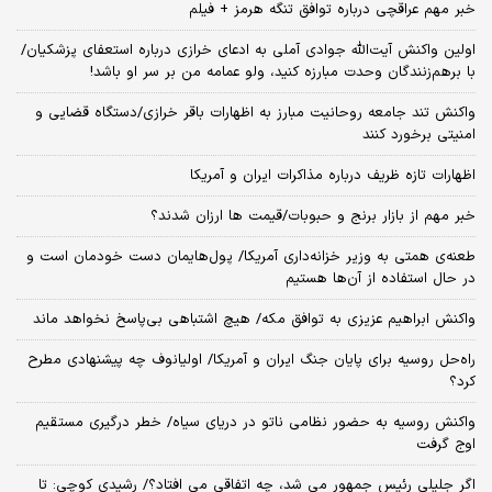
خبر مهم عراقچی درباره توافق تنگه هرمز + فیلم
اولین واکنش آیت‌الله جوادی آملی به ادعای خرازی درباره استعفای پزشکیان/
با برهم‌زنندگان وحدت مبارزه کنید، ولو عمامه من بر سر او باشد!
واکنش تند جامعه روحانیت مبارز به اظهارات باقر خرازی/دستگاه قضایی و
امنیتی برخورد کنند
اظهارات تازه ظریف درباره مذاکرات ایران و آمریکا
خبر مهم از بازار برنج و حبوبات/قیمت ها ارزان شدند؟
طعنه‌ی‌ همتی به وزیر خزانه‌داری آمریکا/ پول‌هایمان دست خودمان است و
در حال استفاده از آن‌ها هستیم
واکنش ابراهیم عزیزی به توافق مکه/ هیچ اشتباهی بی‌پاسخ نخواهد ماند
راه‌حل روسیه برای پایان جنگ ایران و آمریکا/ اولیانوف چه پیشنهادی مطرح
کرد؟
واکنش روسیه به حضور نظامی ناتو در دریای سیاه/ خطر درگیری مستقیم
اوج گرفت
اگر جلیلی رئیس جمهور می شد، چه اتفاقی می افتاد؟/ رشیدی کوچی: تا