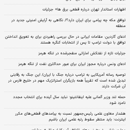
اظهارات استاندار تهران درباره قطعی برق ها+ جزئیات
توافق مکه چه پیامی برای ایران دارد؟/ نگاهی به آرایش امنیتی جدید در
منطقه
ادعای گاردین: مقامات ایرانی در حال بررسی راهبردی برای به تعویق انداختن
توافق با دولت ترامپ تا پس از انتخابات کنگره هستند
جزئیات تازه از نفتکش اماراتی منفجرشده در تنگه هرمز
ادعای ونس درباره مجوز ایران برای عبور حداکثری نفت از تنگه هرمز
توصیه رسانه آمریکایی به ترامپ درباره جنگ با ایران/ این جنگ به رقابتی
تبدیل شده است که تقریباً همه بازیگران استراتژیک مهم در خلیج فارس در
آن شرکت دارند
حمله تند وزیر آلمانی علیه اینفانتینو؛ نباید سال آینده برای انتخاب مجدد
نامزد شود
هشدار معاون علمی رئیس‌جمهور نسبت به پیامدهای قطعی‌های مکرر
اینترنت؛ باید منتظر سقوط رتبه علمی ایران باشیم