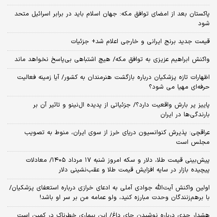
پاکستان بعد از امضای توافق مکه: جهان اسلام باید در برابر اسرائیل متحد
شود
قیمت جدید برنج ایرانی و خارجی اعلام شد+ جزئیات
واکنش ابراهیم عزیزی به توافق مکه/ هیچ اشتباهی بی‌پاسخ نخواهد ماند
اظهارات تازه پزشکیان درباره بازگشت هنرمندان به کشور/ آیا زمینه فعالیت
حرفه‌ای مهیا می شود؟
پاییز پر بارش واقعیت دارد؟/ جزئیاتی از پدیده ال‌نینو و تاثیر آن بر
بارندگی‌ها در ایران
عراقچی: پذیرش کنوانسیون دریای خرز از سوی ایران، منوط به تصویب
مجلس است
پیش‌بینی قیمت طلا، دلار و سکه امروز شنبه ۱۷ مرداد ۱۴۰۵/ معادلات
پیچیده بازار در سایه افزایش قیمت طلا و عقب‌نشینی دلار
اولین واکنش آیت‌الله جوادی آملی به ادعای خرازی درباره استعفای پزشکیان/
با برهم‌زنندگان وحدت مبارزه کنید، ولو عمامه من بر سر او باشد!
هشدار جدی درباره نوشیدن چای داغ/ این بیماری خطرناک در کمین است