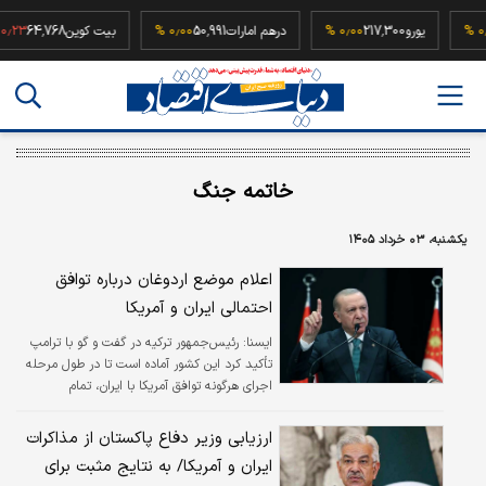
5
۰٫۰۰ %
یورو
217,300
۰٫۰۰ %
درهم امارات
50,991
۰٫۰۰ %
بیت کوین
64,768
%
خاتمه جنگ
یکشنبه، ۰۳ خرداد ۱۴۰۵
اعلام موضع اردوغان درباره توافق
احتمالی ایران و آمریکا
ايسنا:
رئیس‌جمهور ترکیه در گفت و گو با ترامپ
تأکید کرد این کشور آماده است تا در طول مرحله
اجرای هرگونه توافق آمریکا با ایران، تمام
حمایت‌های لازم را ارائه دهد.
ارزیابی وزیر دفاع پاکستان از مذاکرات
ایران و آمریکا/ به نتایج مثبت برای