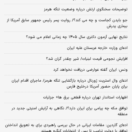
توضیحات سخنگوی ارتش درباره وضعیت تنگه هرمز
جو بایدن کجاست و چه می کند؟/ روایت پسر رئیس جمهور سابق آمریکا از
بیماری پدرش
نتایج نهایی آزمون دکتری سال ۱۴۰۵ چه زمانی اعلام می شود؟
ادعای وزارت خارجه عربستان علیه ایران
افزایش نجومی قیمت لبنیات/ شیر چقدر گران شد؟
ونس: ایران گفته عوارضی دریافت نخواهد کرد
ادعای وال استریت ژورنال درباره بازگشایی تنگه هرمز/ ماجرای اقدام ایران
برای پایان حضور آمریکا درخلیج فارس
اظهارات استاندار تهران درباره قطعی برق ها+ جزئیات
توافق مکه چه پیامی برای ایران دارد؟/ نگاهی به آرایش امنیتی جدید در
منطقه
ادعای گاردین: مقامات ایرانی در حال بررسی راهبردی برای به تعویق انداختن
توافق با دولت ترامپ تا پس از انتخابات کنگره هستند