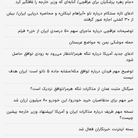
«جام زهر» پزشکیان برای عراقچی/ کنایه‌ای که وزیر خارجه را غافلگیر کرد
ادعای تازه سنتکام درباره ناو «آبراهام لینکلن» و محاصره دریایی ایران/ بیش
از ۳۰ کشتی اجازه عبور گرفتند
توضیحات عراقچی درباره ماجرای سهم ۵۰ درصدی ایران از خزر+ فیلم
حمله موشکی یمن به مواضع عربستان
ادعای جدید آمریکا درباره تنگه هرمز/انتظار می‌رود به زودی توافق حاصل
شود
توضیح مهم فیدان درباره توافق مکه/مشابه ماده ۵ ناتو است؛ ایران هدف
نیست
سیگنال‌ مثبت عمان از مذاکرات تنگه هرمز/توافق نزدیک است؟
خبر مهم برای متقاضیان خرید خودرو/ این خودرو ۸۰ میلیون ارزان شد
نسخه‌ مهم ظریف درباره مذاکرات ایران و آمریکا /پیشنهاد وزیر خارجه پیشین
چیست؟
بسته اینترنت خبرنگاران فعال شد