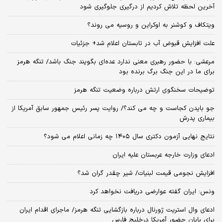
آخرین لحظه تلاش کردیم از درگیری جلوگیری شود
ویتکاف و کوشنر به اوکراین و روسیه می روند؟
علت افزایش قبوض آب در تابستان اعلام شد+ جزئیات
مرعشی: با حضور رهبری معنی ندارد عده‌ای بگویند جنگ باشد/ تنگه هرمز
برای ما در این جنگ برگ برنده بود
توضیحات سخنگوی ارتش درباره وضعیت تنگه هرمز
جو بایدن کجاست و چه می کند؟/ روایت پسر رئیس جمهور سابق آمریکا از
بیماری پدرش
نتایج نهایی آزمون دکتری سال ۱۴۰۵ چه زمانی اعلام می شود؟
ادعای وزارت خارجه عربستان علیه ایران
افزایش نجومی قیمت لبنیات/ شیر چقدر گران شد؟
ونس: ایران گفته عوارضی دریافت نخواهد کرد
ادعای وال استریت ژورنال درباره بازگشایی تنگه هرمز/ ماجرای اقدام ایران
برای پایان حضور آمریکا درخلیج فارس