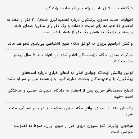
درگذشت اسماعیل بابایی راغب بر اثر سانحه رانندگی
اظهارات جدید معاون پزشکیان درباره تصمیم‌گیری شعام/ ۱۲ نفر از اعضا به
امضای تفاهم‌نامه رأی مثبت داده‌اند و یک نفر رأی منفی/ صدای طیف
وابسته یا نزدیک به همان یک نفر از همه بلندتر است
واکنش ابراهیم عزیزی به توافق مکه/ هیچ اشتباهی بی‌پاسخ نخواهد ماند
جزئیات صدور احکام بازنشستگی اعلام شد/ این افراد باید ۵ سال بیشتر
خدمت کنند
اولین واکنش آیت‌الله جوادی آملی به ادعای خرازی درباره استعفای
پزشکیان/ با برهم‌زنندگان وحدت مبارزه کنید، ولو عمامه من بر سر او باشد!
ادعای محمدباقر خرازی پس از احضار به دادگاه؛ کلیپ‌ها جعلی و ساختگی
است +فیلم
پاکستان بعد از امضای توافق مکه: جهان اسلام باید در برابر اسرائیل متحد
شود
عراقچی: پذیرش کنوانسیون دریای خرز از سوی ایران، منوط به تصویب
مجلس است