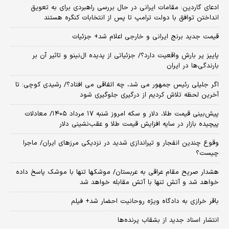
ادعای گاردین: مقامات ایرانی در حال بررسی راهبردی برای به تعویق
انداختن توافق با دولت ترامپ تا پس از انتخابات کنگره هستند
قیمت جدید برنج ایرانی و خارجی اعلام شد+ جزئیات
پاییز پر بارش واقعیت دارد؟/ جزئیاتی از پدیده ال‌نینو و تاثیر آن بر
بارندگی‌ها در ایران
اگر جلیلی رئیس جمهور می شد، چه اتفاقی می افتاد؟/ رشیدی کوچی: تا
آخرین لحظه تلاش کردیم از درگیری جلوگیری شود
پیش‌بینی قیمت طلا، دلار و سکه امروز شنبه ۱۷ مرداد ۱۴۰۵/ معادلات
پیچیده بازار در سایه افزایش قیمت طلا و عقب‌نشینی دلار
وقوع چندین انفجار و تیراندازی شدید در نزدیکی مرز‌های ایران/ ماجرا
چیست؟
هشدار صریح مقام عراقی به عربستان/ موشکها تنها با موشک پاسخ داده
خواهد شد و آتش تنها با آتش مقابله خواهد شد
باقر خرازی به دادگاه ویژه روحانیت احضار شد+ فیلم
انتشار اسناد جدید از بشقاب پرنده‌ها