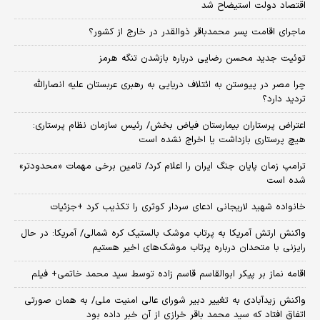
اقتصاد دولت استیضاح شد
ماجرای اقامت پسر محمدباقر ذوالقدر در خارج از کشور؟
توئیت جدید محسن رضایی درباره بازشدن تنگه هرمز
چرا مصر در پیوستن به ائتلاف دریایی به رهبری عربستان علیه انصارالله
تردید دارد؟
اعتراض پرستاران بیمارستان فیاض بخش/ رئیس سازمان نظام پرستاری:
هیچ پرستاری بازداشت یا اخراج نشده است
ترامپ زمان پایان جنگ ایران را اعلام کرد/ تامین برخی مهمات «محدودتر»
شده است
خانواده شهید لاریجانی ادعای سردار کوثری را تکذیب کرد +جزئیات
واکنش ارتش آمریکا به پرتاب موشک بالستیک کره شمالی/ آمریکا: در حال
رایزنی با متحدان درباره پرتاب موشک‌های اخیر هستیم
اقامه نماز بر پیکر ابوالقاسم قاسم زاده توسط سید محمد خاتمی+ فیلم
واکنش زیدآبادی به تغییر دبیر شورای عالی امنیت ملی/ به همان صورتی
اتفاق افتاد که سید محمد باقر خرازی از آن خبر داده بود