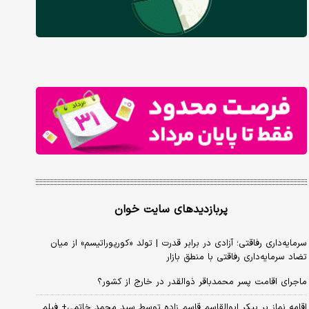
پربازدیدهای سایت خوان
سرمایه‌داری رفاقتی؛ آزادی در برابر قدرت | تولد «کورپوراتیسم» از میان
تضاد سرمایه‌داری رفاقتی با منطق بازار
ماجرای اقامت پسر محمدباقر ذوالقدر در خارج از کشور؟
اقامه نماز بر پیکر ابوالقاسم قاسم زاده توسط سید محمد خاتمی+ فیلم