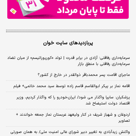
پربازدیدهای سایت خوان
سرمایه‌داری رفاقتی؛ آزادی در برابر قدرت | تولد «کورپوراتیسم» از میان تضاد
سرمایه‌داری رفاقتی با منطق بازار
ماجرای اقامت پسر محمدباقر ذوالقدر در خارج از کشور؟
اقامه نماز بر پیکر ابوالقاسم قاسم زاده توسط سید محمد خاتمی+ فیلم
پزشکیان: سایپا واگذار می شود/ ایران‌خودرو را که واگذار کردیم، وزیر
اقتصاد دولت استیضاح شد
اردوغان و شهباز شریف در کنار ولیعهد عربستان نماز جمعه خواندند +
تصاویر
واکنش زیدآبادی به تغییر دبیر شورای عالی امنیت ملی/ به همان صورتی