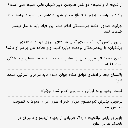
از شایعه تا واقعیت/ ذوالقدر همچنان دبیر شورای ‌عالی امنیت ملی است؟
واکنش ابراهیم عزیزی به توافق مکه/ هیچ اشتباهی بی‌پاسخ نخواهد ماند
جزئیات صدور احکام بازنشستگی اعلام شد/ این افراد باید ۵ سال بیشتر
خدمت کنند
اولین واکنش آیت‌الله جوادی آملی به ادعای خرازی درباره استعفای
پزشکیان/ با برهم‌زنندگان وحدت مبارزه کنید، ولو عمامه من بر سر او باشد!
ادعای محمدباقر خرازی پس از احضار به دادگاه؛ کلیپ‌ها جعلی و ساختگی
است +فیلم
پاکستان بعد از امضای توافق مکه: جهان اسلام باید در برابر اسرائیل متحد
شود
قیمت جدید برنج ایرانی و خارجی اعلام شد+ جزئیات
عراقچی: پذیرش کنوانسیون دریای خرز از سوی ایران، منوط به تصویب
مجلس است
پاییز پر بارش واقعیت دارد؟/ جزئیاتی از پدیده ال‌نینو و تاثیر آن بر
بارندگی‌ها در ایران