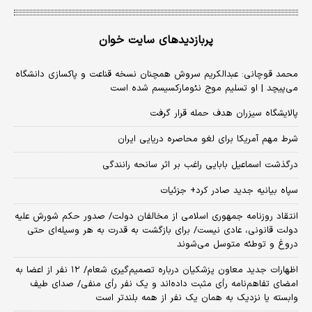
پربازدیدهای سایت خوان
محمد قوچانی: عبدالکریم سروش همچنان نسخه قناعت و پاکسازی دانشگاه
می‌پیچد | او تسلیم موج نئومارکسیسم شده است
پالایشگاه سیزران هدف حمله قرار گرفت
شرط مهم آمریکا برای لغو محاصره دریایی ایران
درگذشت اسماعیل بابایی راغب بر اثر سانحه رانندگی
سپاه بیانیه جدید صادر کرد+ جزئیات
انتقاد روزنامه جمهوری اسلامی از مخالفان دولت/ صدور حکم شورش علیه
دولت قانونی، عادی نیست/ برای بازگشت به قدرت به هر وسیله‌ای حتی
دروغ و توطئه متوسل می‌شوند
اظهارات جدید معاون پزشکیان درباره تصمیم‌گیری شعام/ ۱۲ نفر از اعضا به
امضای تفاهم‌نامه رأی مثبت داده‌اند و یک نفر رأی منفی/ صدای طیف
وابسته یا نزدیک به همان یک نفر از همه بلندتر است