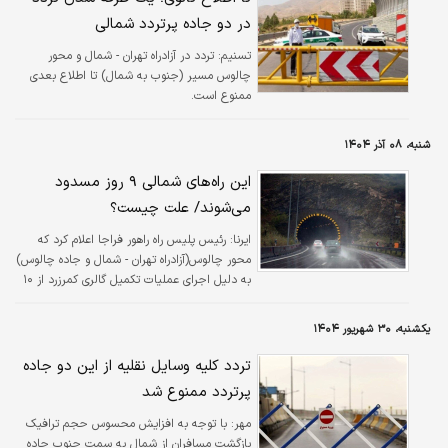
در دو جاده پرتردد شمالی
تسنیم:
تردد در آزادراه تهران - شمال و محور
چالوس مسیر (جنوب به شمال) تا اطلاع بعدی
ممنوع است.
شنبه، ۰۸ آذر ۱۴۰۴
این راه‌های شمالی ۹ روز مسدود
می‌شوند/ علت چیست؟
ایرنا:
رئیس پلیس راه راهور فراجا اعلام کرد که
محور چالوس(آزادراه تهران - شمال و جاده چالوس)
به دلیل اجرای عملیات تکمیل گالری کمرزرد از ۱۰
تا ۱۹ آذرماه به‌طور موقت مسدود خواهد شد.
یکشنبه، ۳۰ شهریور ۱۴۰۴
تردد کلیه وسایل نقلیه از این دو جاده
پرتردد ممنوع شد
مهر:
با توجه به افزایش محسوس حجم ترافیک
بازگشت مسافران از شمال به سمت جنوب جاده