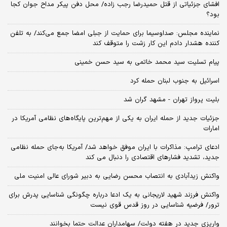
افشای جزئیاتی از قتل حمیدرضا رجب زاده/ محل دفن پیکر مداح جوان کجا
بود؟
نماینده مجلس: صداوسیما برای حمایت از جبلی امضا جمع می‌کند/ به تلفن
کننده هشدار دادم این کار زشت را متوقف کند
پیام تسلیت سید محمد خاتمی به سید حسن خمینی
اسرائیل به جنوب لبنان حمله کرد
بلیت پرواز تهران - مشهد گران شد
جزئیات جدید از حمله ایران به یکی از مهم‌ترین پایگاه‌های نظامی آمریکا در
امارات
ادعای ترامپ: مذاکرات با ایران موفق خواهد شد/ آمریکا به‌جای حمله نظامی
جدید، تشدید فشارهای اقتصادی را دنبال می کند
واکنش زیدآبادی به انتصاب محسن رضایی به دبیر شورای عالی امنیت ملی
واکنش فرزند شهید لاریجانی به یک ادعا درباره چگونگی شناسایی پدرش برای
ترور/ فرضیه شناسایی در روز قدس قوی نیست
واریزی جدید در هفته دولت/ سهامداران عدالت حتما بخوانند