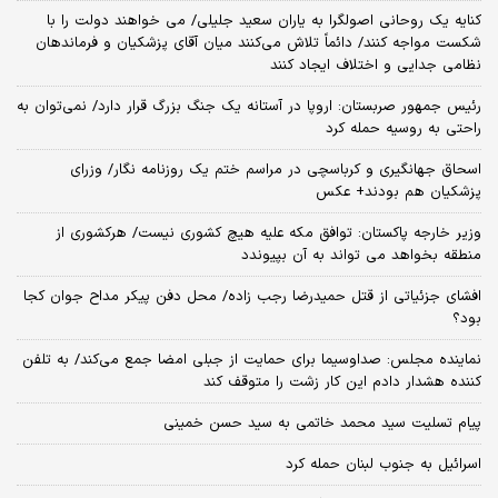
کنایه یک روحانی اصولگرا به یاران سعید جلیلی/ می خواهند دولت را با
شکست مواجه کنند/ دائماً تلاش می‌کنند میان آقای پزشکیان و فرماندهان
نظامی جدایی و اختلاف ایجاد کنند
رئیس جمهور صربستان: اروپا در آستانه یک جنگ بزرگ قرار دارد/ نمی‌توان به
راحتی به روسیه حمله کرد
اسحاق جهانگیری و کرباسچی در مراسم ختم یک روزنامه نگار/ وزرای
پزشکیان هم بودند+ عکس
وزیر خارجه پاکستان: توافق مکه علیه هیچ کشوری نیست/ هرکشوری از
منطقه بخواهد می تواند به آن بپیوندد
افشای جزئیاتی از قتل حمیدرضا رجب زاده/ محل دفن پیکر مداح جوان کجا
بود؟
نماینده مجلس: صداوسیما برای حمایت از جبلی امضا جمع می‌کند/ به تلفن
کننده هشدار دادم این کار زشت را متوقف کند
پیام تسلیت سید محمد خاتمی به سید حسن خمینی
اسرائیل به جنوب لبنان حمله کرد