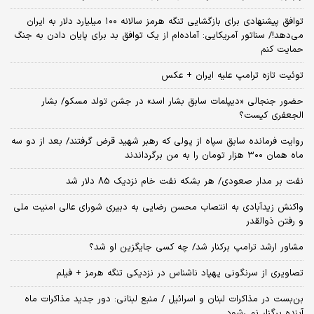
توافق پیشنهادی برای بازگشایی تنگه هرمز سالانه ۱۰۰ میلیارد دلار به ایران
می‌دهد!/ سناتور آمریکایی: آماده‌ام از یک توافق بد برای پایان دادن به جنگ
حمایت کنم
توئیت تازه ترامپ علیه ایران + عکس
حضور جنجالی «دیپلمات سابق بشار اسد» در جشن تولد مسکو/ بشار
الجعفری کیست؟
روایت فرمانده سابق سپاه از پولی که رهبر شهید قرض گرفتند/ بعد از دو سه
ماه همان ۳۰۰ هزار تومان را به من برگرداندند
نفت بر مدار صعودی/ هر بشکه نفت خام نزدیک 85 دلار شد
واکنش زیدآبادی به انتصاب محسن رضایی به دبیری شورای عالی امنیت ملی
و رفتن ذوالقدر
مشاور ارشد ترامپ برکنار شد/ چه کسی جایگزین او شد؟
تصاویری از سرنگونی پهپاد ناشناس در نزدیکی تنگه هرمز + فیلم
بن‌بست در مذاکرات لبنان و اسرائیل / منبع لبنانی: دور جدید مذاکرات ماه
آینده برگزار نمی‌شود