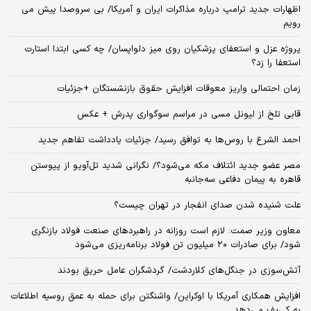
اظهارات جدید ترامپ درباره مذاکرات ایران و آمریکا/ بی سروصدا پیش می
رویم
پروژه عزل و استعفای پزشکیان روی میز دلواپسان/ چه کسی ابتدا استارت
استعفا را زد؟
زمان احتمالی واریز معوقات افزایش حقوق بازنشستگان +جزئیات
قابی تلخ از لیونل مسی در مراسم سوگواری پدرش + عکس
احمد الشرع با روس‌ها به توافق رسید/ جزئیات یادداشت تفاهم جدید
مصر عضو جدید ائتلاف مکه می‌شود؟/ نگرانی شدید تل‌آویو از پیوستن
قاهره به پیمان دفاعی سه‌جانبه
علت شنیده شدن صدای انفجار در تهران چیست؟
معاون وزیر صمت: لازم است روزانه در راهبردهای صنعت فولاد بازنگری
شود/ برای صادرات ۲۰ میلیون تن فولاد برنامه‌ریزی می‌شود
آتش‌سوزی در جنگل‌های کلاردشت/ گردشگران عامل حریق بودند
افزایش همکاری آمریکا با اوکراین/ واشنگتن برای حمله به عمق روسیه اطلاعات
به کی‌یف می‌دهد