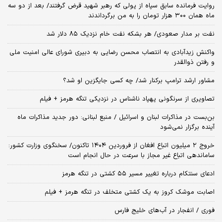
روایت فرمانده سابق سپاه از پولی که رهبر شهید قرض گرفتند/ بعد از دو سه
ماه همان ۳۰۰ هزار تومان را به من برگرداندند
نفت بر مدار صعودی/ هر بشکه نفت خام نزدیک ۸۵ دلار شد
واکنش زیدآبادی به انتصاب محسن رضایی به دبیری شورای عالی امنیت ملی
و رفتن ذوالقدر
مشاور ارشد ترامپ برکنار شد/ چه کسی جایگزین او شد؟
تصاویری از سرنگونی پهپاد ناشناس در نزدیکی تنگه هرمز + فیلم
بن‌بست در مذاکرات لبنان و اسرائیل / منبع لبنانی: دور جدید مذاکرات ماه
آینده برگزار نمی‌شود
خروج ۲ میلیون اتباع افغان از فروردین ۱۴۰۴ تاکنون/ سخنگوی وزارت کشور:
ساماندهی اتباع غیر مجاز با سرعت در حال انجام است
ادعای سنتکام درباره تغییر مسیر ۵۵ کشتی در تنگه هرمز
اصابت موشک کروز به یک کشتی متخلف در تنگه هرمز + فیلم
فوری / انفجار در آب‌های خلیج فارس