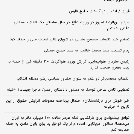
الجعفری کیست؟
فوری / انفجار در آب‌های خلیج فارس
سردار ابن‌الرضا: امروز در وزارت دفاع در حال ساختن یک انقلاب صنعتی
دفاعی هستیم
تسنیم خبر انتصاب محسن رضایی در شورای عالی امنیت ملی را حذف کرد
پیام تسلیت سید محمد خاتمی به سید حسن خمینی
رئیس سازمان هواپیمایی: گزارش ورود هواگردها ٣٠ دقیقه قبل از حمله به
بیت رهبری صحت ندارد
انتصاب محمدباقر ذوالقدر به عنوان مشاور سیاسی رهبر معظم انقلاب
تعطیلی کامل ساحل توسکا به دستور دادستان رامسر/ ماجرا چیست؟ +فیلم
خبر خوش برای بازنشستگان/ احتمال پرداخت معوقات افزایش حقوق از این
تاریخ + جزئیات
توافق پیشنهادی برای بازگشایی تنگه هرمز سالانه ۱۰۰ میلیارد دلار به ایران
می‌دهد!/ سناتور آمریکایی: آماده‌ام از یک توافق بد برای پایان دادن به جنگ
حمایت کنم