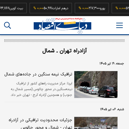
52,500,00
۰٫۰۰ %
یورو
217,300
۰٫۰۰ %
درهم امارات
50,991
۰٫۰۰ %
بیت کوین
آزادراه تهران ـ شمال
جمعه، ۱۹ تیر ۱۴۰۵
ترافیک نیمه سنگین در جاده‌های شمال
ایرنا:
مرکز مدیریت راه‌های کشور از ترافیک
نیمه‌سنگین در محور چالوس (مسیر شمال به
جنوب) و همچنین آزادراه کرج - تهران خبر داد.
شنبه، ۰۶ تیر ۱۴۰۵
جزئیات محدودیت ترافیکی در آزادراه
تهران - شمال و محور چالوس