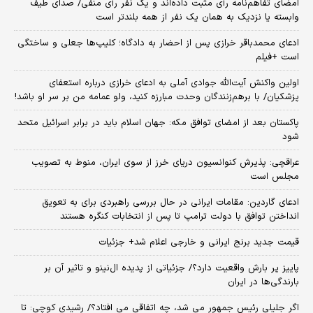
امضای تفاهم‌نامه رأی مثبت داده‌اند و یک نفر رأی منفی/ صدای طیف
وابسته یا نزدیک به همان یک نفر از همه بلندتر است
ادعای محمدباقر خرازی پس از احضار به دادگاه؛ کلیپ‌ها جعلی و ساختگی
است +فیلم
اولین واکنش آیت‌الله جوادی آملی به ادعای خرازی درباره استعفای
پزشکیان/ با برهم‌زنندگان وحدت مبارزه کنید، ولو عمامه من بر سر او باشد!
پاکستان بعد از امضای توافق مکه: جهان اسلام باید در برابر اسرائیل متحد
شود
عراقچی: پذیرش کنوانسیون دریای خرز از سوی ایران، منوط به تصویب
مجلس است
ادعای گاردین: مقامات ایرانی در حال بررسی راهبردی برای به تعویق
انداختن توافق با دولت ترامپ تا پس از انتخابات کنگره هستند
قیمت جدید برنج ایرانی و خارجی اعلام شد+ جزئیات
پاییز پر بارش واقعیت دارد؟/ جزئیاتی از پدیده ال‌نینو و تاثیر آن بر
بارندگی‌ها در ایران
اگر جلیلی رئیس جمهور می شد، چه اتفاقی می افتاد؟/ رشیدی کوچی: تا