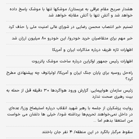
هشدار صریح مقام عراقی به عربستان/ موشکها تنها با موشک پاسخ داده
خواهد شد و آتش تنها با آتش مقابله خواهد شد
تسنیم خبر انتصاب محسن رضایی در شورای عالی امنیت ملی را حذف کرد
خبر مهم برای متقاضیان خرید خودرو/ این خودرو ۸۰ میلیون ارزان شد
اظهارات تازه ظریف درباره مذاکرات ایران و آمریکا
اظهارات رئیس جمهور اوکراین درباره ساخت موشک پاتریوت
راه‌حل روسیه برای پایان جنگ ایران و آمریکا/ اولیانوف چه پیشنهادی مطرح
کرد؟
زئیس سازمان هواپیمایی: گزارش ورود هواگردها ٣٠ دقیقه قبل از حمله به
بیت رهبری صحت ندارد
روایت پزشکیان از جلسه با رهبر شهید انقلاب درباره استیضاح وزرا/ عده‌ای
در داخل نمی‌خواهند تحریم‌ها برداشته شود/ خیلی ها دلشان می خواست
من استعفا بدهم اما ...
سقوط مرگبار بالگرد در این منطقه/ ۴ نفر جان باختند