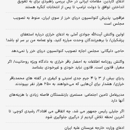
ادعای گاردین: مقامات ایرانی در حال بررسی راهبردی برای به تعویق
انداختن توافق با دولت ترامپ تا پس از انتخابات کنگره هستند
عراقچی: پذیرش کنوانسیون دریای خرز از سوی ایران، منوط به تصویب
مجلس است
اولین واکنش آیت‌الله جوادی آملی به ادعای خرازی درباره استعفای
پزشکیان/ با برهم‌زنندگان وحدت مبارزه کنید، ولو عمامه من بر سر او باشد!
حاجی دلیگانی: مجلس اجازه تصویب کنوانسیون دریای خزر را نمی‌دهد
واکنش روزنامه اطلاعات به احضار باقر خرازی به دادگاه ویژه روحانیت/ اگر
معیار، قانون است، قانون نباید خودی و غیرخودی بشناسد
ردپای بیش از ۳ یا ۴ جرم جدی امنیتی و کیفری در گفته های محمدباقر
خرازی/ هشدار برای آن‌هایی که می‌خواهند به ۲۵۰ هزار نفر بپیوندند
مدیرعامل تامین اجتماعی: مستمری بازنشستگان فاصله زیادی با هزینه‌های
آنها دارد
اگر جلیلی رئیس جمهور می شد، چه اتفاقی می افتاد؟/ رشیدی کوچی: تا
آخرین لحظه تلاش کردیم از درگیری جلوگیری شود
ادعای وزارت خارجه عربستان علیه ایران