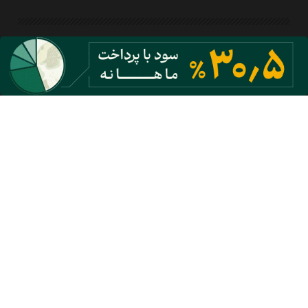
تماس با ما
تبلیغات
اشتراک
سرپرستی استان ها
همکاری با ما
درباره ما
معرفی روزنامه
بیانیه مأموریت
آئین نامه اخلاق حرفه ای
کليه حقوق اين سايت متعلق به روزنامه دنيای اقتصاد بوده و استفاده از مطالب آن با ذکر
منبع بلامانع است
سئو: گروه رسانه‌ای دنیای اقتصاد
طراحی سایت خبری
آسام