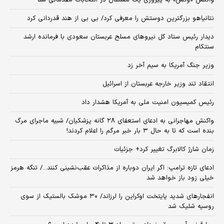
واکنش «ونس» به پیروزی یک مسلمان در انتخابات مقدماتی سنا
نتانیاهو بزرگترین دوستش را معرفی کرد/ بی بی از هند قدردانی کرد
دیدار رئیس ستاد کل نیروهای مسلح عربستان سعودی با فرمانده ارشد
سنتکام
وزیر جنگ آمریکا به سیم آخر زد
انتقاد تند وزیر خارجه عربستان از اسرائیل
رئیس کمیسیون امنیت ملی به آمریکا هشدار داد
واکنش مهاجرانی به ادعای استعفای ۲۸ گانه پزشکیان/ شبیه ماجرای مرگ
بنده است که تا به حال ۳ بار خبر مرگم را اعلام کردند!
زمان شارژ کالابرگ تغییر کرد+ جزئیات
ادعای تازه ترامپ: اگر ایران دوباره از مذاکرات عقب‌نشینی کنند.../ تنگه هرمز
خیلی زود باز خواهد شد
انفجارهای شدید پایتخت اوکراین را لرزاند/ ۳۰ موشک بالستیک از سوی
روسیه شلیک شد