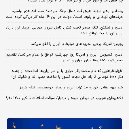
چرا قبض آب و برق خرداد و تیر ماه ۳ تا ۴ برابر شده است؟
روحانی: رهبر شهید هیچ‌وقت دنبال جنگ نبودند/ تمام ادعاهای ترامپ،
حرف‌های توخالی و بلوف است/ دولت در این ۱۴ ماه کار بزرگی کرده است
ادعای واشنگتن: تنگه هرمز تحت کنترل کامل نیروی دریایی آمریکا قرار دارد/
ایران تن به یک توافق دهد
رویترز: آمریکا برخی تحریم‌های مرتبط با ایران را لغو می‌کند
ادعای آکسیوس: ایران و آمریکا روز چهارشنبه توافق را اعلام می‌کنند/ تقسیم
مسیر تردد کشتی‌ها میان ایران و عمان
اظهارنظرهایی که نام محمدباقر خرازی را بر سر زبان‌ها انداخت/ از وعده
دلار ۱۰۰۰ تومانی تا راه حل نجات کشور با ساخت بمب اتم و شلیک آن!
خبر مهم بقایی درباره مذاکرات ایران و عمان درخصوص تنگه هرمز
کلاهبرداری عجیب در میدان میوه و تره‌بار/ سرقت اطلاعات بانکی ۱۲۰۰ نفر!