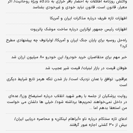
واکنش روزنامه اطلاعات به احضار باقر خرازی به دادگاه ویژه روحانیت/ اگر
معیار، قانون است، قانون نباید خودی و غیرخودی بشناسد
اظهارات تازه ظریف درباره مذاکرات ایران و آمریکا
اظهارات رئیس جمهور اوکراین درباره ساخت موشک پاتریوت
راه‌حل روسیه برای پایان جنگ ایران و آمریکا/ اولیانوف چه پیشنهادی مطرح
کرد؟
خبر مهم برای متقاضیان خرید خودرو/ این خودرو ۸۰ میلیون ارزان شد
طوفان قیمت در بازار لبنیات/ قیمت شیر عجیب شد
عراقچی: توافق با عمان نزدیک است/ باز شدن تنگه هرمز تابع شرایط دیگری
است
روایت پزشکیان از جلسه با رهبر شهید انقلاب درباره استیضاح وزرا/ عده‌ای
در داخل نمی‌خواهند تحریم‌ها برداشته شود/ خیلی ها دلشان می خواست
من استعفا بدهم اما ...
ادعای تازه سنتکام درباره ناو «آبراهام لینکلن» و محاصره دریایی ایران/
بیش از ۳۰ کشتی اجازه عبور گرفتند