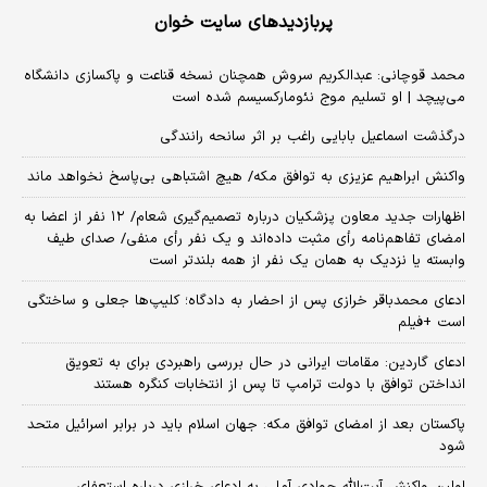
پربازدیدهای سایت خوان
محمد قوچانی: عبدالکریم سروش همچنان نسخه قناعت و پاکسازی دانشگاه
می‌پیچد | او تسلیم موج نئومارکسیسم شده است
درگذشت اسماعیل بابایی راغب بر اثر سانحه رانندگی
واکنش ابراهیم عزیزی به توافق مکه/ هیچ اشتباهی بی‌پاسخ نخواهد ماند
اظهارات جدید معاون پزشکیان درباره تصمیم‌گیری شعام/ ۱۲ نفر از اعضا به
امضای تفاهم‌نامه رأی مثبت داده‌اند و یک نفر رأی منفی/ صدای طیف
وابسته یا نزدیک به همان یک نفر از همه بلندتر است
ادعای محمدباقر خرازی پس از احضار به دادگاه؛ کلیپ‌ها جعلی و ساختگی
است +فیلم
ادعای گاردین: مقامات ایرانی در حال بررسی راهبردی برای به تعویق
انداختن توافق با دولت ترامپ تا پس از انتخابات کنگره هستند
پاکستان بعد از امضای توافق مکه: جهان اسلام باید در برابر اسرائیل متحد
شود