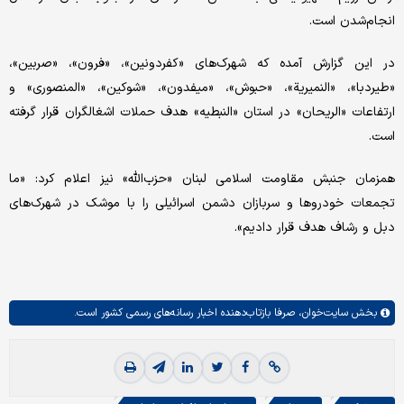
انجام‌شدن است.
در این گزارش آمده که شهرک‌های «کفردونین»، «فرون»، «صربین»،
«طیردبا»، «النمیریة»، «حبوش»، «میفدون»، «شوکین»، «المنصوری» و
ارتفاعات «الریحان» در استان «النبطیه» هدف حملات اشغالگران قرار گرفته
است.
همزمان جنبش مقاومت اسلامی لبنان «حزب‌الله» نیز اعلام کرد: «ما
تجمعات خودروها و سربازان دشمن اسرائیلی را با موشک در شهرک‌های
دبل و رشاف هدف قرار دادیم».
بخش
سایت‌خوان،
صرفا بازتاب‌دهنده اخبار رسانه‌های رسمی کشور است.