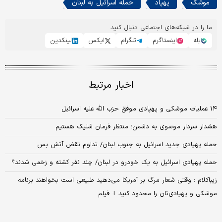
موشک
پهپاد
حمله اسرائیل به لبنان
ما را در شبکه‌های اجتماعی دنبال کنید
بله
اینستاگرم
تلگرام
ایکس
لینکدین
اخبار مرتبط
۱۴ عملیات موشکی و پهپادی موفق حزب الله علیه اسرائیل
هشدار سردار موسوی به دشمن؛ منتظر فرمان شلیک هستیم
حمله پهپادی جدید اسرائیل به جنوب لبنان/ تداوم نقض آتش بس
حمله پهپادی اسرائیل به یک خودرو در لبنان/ چند نفر کشته و زخمی شدند؟
زیباکلام : وقتی شعار مرگ بر آمریکا می‌دهید طبیعی است بخواهند برنامه
موشکی و پهپادی‌تان را محدود کنید + فیلم