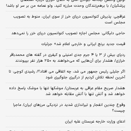
اولین واکنش آیت‌الله جوادی آملی به ادعای خرازی درباره استعفای
پزشکیان/ با برهم‌زنندگان وحدت مبارزه کنید، ولو عمامه من بر سر او باشد!
عراقچی: پذیرش کنوانسیون دریای خرز از سوی ایران، منوط به تصویب
مجلس است
حاجی دلیگانی: مجلس اجازه تصویب کنوانسیون دریای خزر را نمی‌دهد
قیمت جدید برنج ایرانی و خارجی اعلام شد+ جزئیات
ردپای بیش از ۳ یا ۴ جرم جدی امنیتی و کیفری در گفته های محمدباقر
خرازی/ هشدار برای آن‌هایی که می‌خواهند به ۲۵۰ هزار نفر بپیوندند
اگر جلیلی رئیس جمهور می شد، چه اتفاقی می افتاد؟/ رشیدی کوچی: تا
آخرین لحظه تلاش کردیم از درگیری جلوگیری شود
هشدار صریح مقام عراقی به عربستان/ موشکها تنها با موشک پاسخ داده
خواهد شد و آتش تنها با آتش مقابله خواهد شد
وقوع چندین انفجار و تیراندازی شدید در نزدیکی مرز‌های ایران/ ماجرا
چیست؟
ادعای وزارت خارجه عربستان علیه ایران