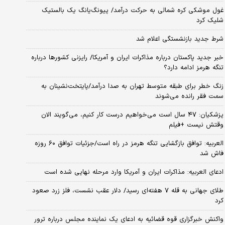
غول موشکی کره شمالی به حرکت درآمد/ پیونگ‌یانگ یک بالستیک
شلیک کرد
شرط جدید بازنشستگی اعلام شد
خبر جدید پاکستان درباره مذاکرات ایران و آمریکا/ رایزنی کشورها درباره
تنگه هرمز ادامه دارد؟
زنگ خطر برای طبقه متوسط تهران به صدا درآمد/پایتخت‌نشینان به
سمت فقر رانده می‌شوند
پزشکیان: ۴۷ سال است می‌خواهیم درست کار کنیم، می‌گویند الان
وقتش نیست +فیلم
العربیه: توافق بازگشایی تنگه هرمز در راه است/جزئیات توافق ۶۰ روزه
فاش شد
ادعای العربیه: مذاکرات ایران و آمریکا وارد مرحله نهایی شده است
طلای جهانی به قله ۷ هفته‌ای رسید/ دلار عقب نشست، فلز زرد صعود
کرد
واکنش خبرگزاری قوه قضائیه به ادعای یک نماینده مجلس درباره ترور