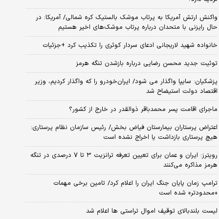
واکنش ارتش آمریکا به پرتاب موشک بالستیک کره شمالی/ آمریکا: در
حال رایزنی با متحدان درباره پرتاب موشک‌های اخیر هستیم
خانواده شهید لاریجانی ادعای سردار کوثری را تکذیب کرد +جزئیات
توئیت جدید محسن رضایی درباره بازشدن تنگه هرمز
پزشکیان: سایپا واگذار می شود/ ایران‌خودرو را که واگذار کردیم، وزیر
اقتصاد دولت استیضاح شد
ماجرای اقامت پسر محمدباقر ذوالقدر در خارج از کشور؟
اعتراض پرستاران بیمارستان فیاض بخش/ رئیس سازمان نظام پرستاری:
هیچ پرستاری بازداشت یا اخراج نشده است
رویترز: ایران و عمان برای تعیین تعرفه ترانزیت ۳ تا ۷ درصدی در تنگه
هرمز مذاکره می‌کنند
ترامپ زمان پایان جنگ ایران را اعلام کرد/ تامین برخی مهمات
«محدودتر» شده است
لیست بلندبالای توقیف اموال تراستی ها اعلام شد