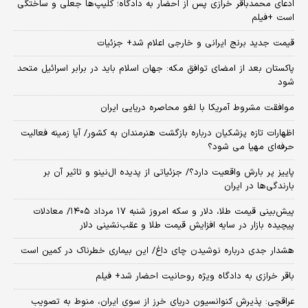
ادعای محمدباقر خرازی پس از احضار به دادگاه؛ کلیپ‌ها جعلی و ساختگی
است +فیلم
قیمت جدید برنج ایرانی و خارجی اعلام شد+ جزئیات
پاکستان بعد از امضای توافق مکه: جهان اسلام باید در برابر اسرائیل متحد
شود
موافقت مشروط آمریکا با لغو محاصره دریایی ایران
اظهارات تازه پزشکیان درباره بازگشت هنرمندان به کشور/ آیا زمینه فعالیت
حرفه‌ای مهیا می شود؟
پاییز پر بارش واقعیت دارد؟/ جزئیاتی از پدیده ال‌نینو و تاثیر آن بر
بارندگی‌ها در ایران
پیش‌بینی قیمت طلا، دلار و سکه امروز شنبه ۱۷ مرداد ۱۴۰۵/ معادلات
پیچیده بازار در سایه افزایش قیمت طلا و عقب‌نشینی دلار
هشدار جدی درباره نوشیدن چای داغ/ این بیماری خطرناک در کمین است
باقر خرازی به دادگاه ویژه روحانیت احضار شد+ فیلم
عراقچی: پذیرش کنوانسیون دریای خرز از سوی ایران، منوط به تصویب