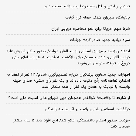
تسنیم: ربایش و قتل حمیدرضا رجب‌زاده صحت دارد
پالایشگاه سیزران هدف حمله قرار گرفت
شرط مهم آمریکا برای لغو محاصره دریایی ایران
سپاه بیانیه جدید صادر کرد+ جزئیات
انتقاد روزنامه جمهوری اسلامی از مخالفان دولت/ صدور حکم شورش علیه
دولت قانونی، عادی نیست/ برای بازگشت به قدرت به هر وسیله‌ای حتی
دروغ و توطئه متوسل می‌شوند
اظهارات جدید معاون پزشکیان درباره تصمیم‌گیری شعام/ ۱۲ نفر از اعضا به
امضای تفاهم‌نامه رأی مثبت داده‌اند و یک نفر رأی منفی/ صدای طیف
وابسته یا نزدیک به همان یک نفر از همه بلندتر است
از شایعه تا واقعیت/ ذوالقدر همچنان دبیر شورای ‌عالی امنیت ملی است؟
درگذشت اسماعیل بابایی راغب بر اثر سانحه رانندگی
جزئیات صدور احکام بازنشستگی اعلام شد/ این افراد باید ۵ سال بیشتر
خدمت کنند