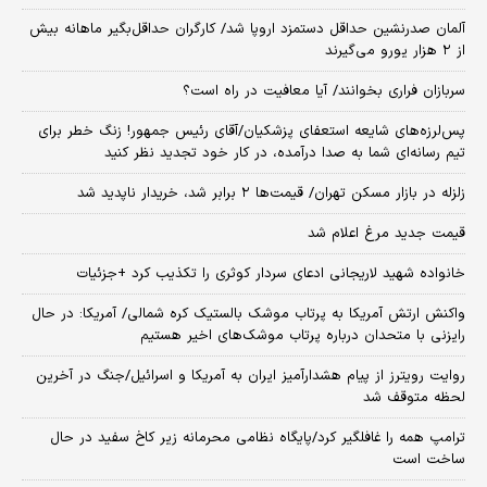
آلمان صدرنشین حداقل دستمزد اروپا شد/ کارگران حداقل‌بگیر ماهانه بیش
از ۲ هزار یورو می‌گیرند
سربازان فراری بخوانند/ آیا معافیت در راه است؟
پس‌لرزه‌های شایعه استعفای پزشکیان/آقای رئیس جمهور! زنگ خطر برای
تیم رسانه‌ای شما به صدا درآمده، در کار خود تجدید نظر کنید
زلزله در بازار مسکن تهران/ قیمت‌ها ۲ برابر شد، خریدار ناپدید شد
قیمت جدید مرغ اعلام شد
خانواده شهید لاریجانی ادعای سردار کوثری را تکذیب کرد +جزئیات
واکنش ارتش آمریکا به پرتاب موشک بالستیک کره شمالی/ آمریکا: در حال
رایزنی با متحدان درباره پرتاب موشک‌های اخیر هستیم
روایت رویترز از پیام هشدارآمیز ایران به آمریکا و اسرائیل/جنگ در آخرین
لحظه متوقف شد
ترامپ همه را غافلگیر کرد/پایگاه نظامی محرمانه زیر کاخ سفید در حال
ساخت است