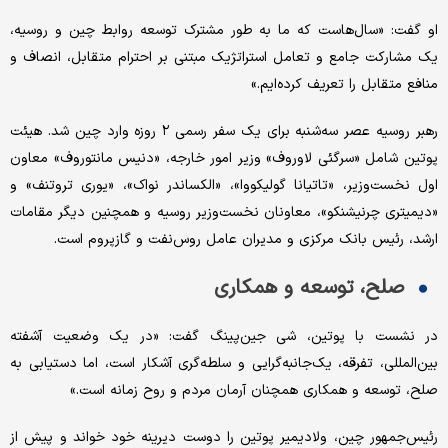
او گفت: «سال‌هاست که ما به طور مشترک توسعه روابط چین و روسیه،
یک مشارکت جامع و تعامل استراتژیک مبتنی بر احترام متقابل، انصاف و
منافع متقابل را تعریف کرده‌ایم.»
رهبر روسیه عصر سه‌شنبه برای یک سفر رسمی ۲ روزه وارد چین شد. هیئت
پوتین شامل «سرگئی لاوروف» وزیر امور خارجه، «دنیس مانتوروف» معاون
اول نخست‌وزیر، «تاتیانا گولیکووا»، «الکساندر نواک»، «یوری تروتنف» و
«دیمیتری چرنیشنکو»، معاونان نخست‌وزیر روسیه و همچنین دیگر مقامات
ارشد، رئیس بانک مرکزی و مدیران عامل روس‌نفت و گازپروم است.
صلح، توسعه و همکاری
در نشست با پوتین، شی جین‌پینگ گفت: «در یک وضعیت آشفته
بین‌المللی، تفرقه، یک‌جانبه‌گرایی و سلطه‌گری آشکار است، اما دستیابی به
صلح، توسعه و همکاری همچنان آرمان مردم و روح زمانه است.»
رئیس‌جمهور چین، ولادیمیر پوتین را دوست دیرینه خود خواند و پیش از