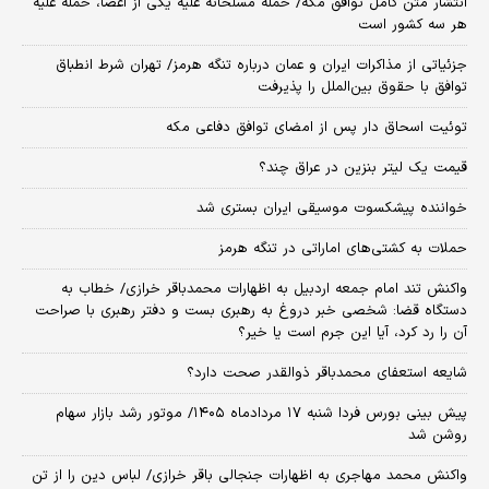
انتشار متن کامل توافق مکه/ حمله مسلحانه علیه یکی از اعضا، حمله علیه
هر سه کشور است
جزئیاتی از مذاکرات ایران و عمان درباره تنگه هرمز/ تهران شرط انطباق
توافق با حقوق بین‌الملل را پذیرفت
توئیت اسحاق دار پس از امضای توافق دفاعی مکه
قیمت یک لیتر بنزین در عراق چند؟
خواننده پیشکسوت موسیقی ایران بستری شد
حملات به کشتی‌های اماراتی در تنگه هرمز
واکنش تند امام جمعه اردبیل به اظهارات محمدباقر خرازی/ خطاب به
دستگاه قضا: شخصی خبر دروغ به رهبری بست و دفتر رهبری با صراحت
آن را رد کرد، آیا این جرم است یا خیر؟
شایعه استعفای محمدباقر ذوالقدر صحت دارد؟
پیش بینی بورس فردا شنبه ۱۷ مردادماه ۱۴۰۵/ موتور رشد بازار سهام
روشن شد
واکنش محمد مهاجری به اظهارات جنجالی باقر خرازی/ لباس دین را از تن