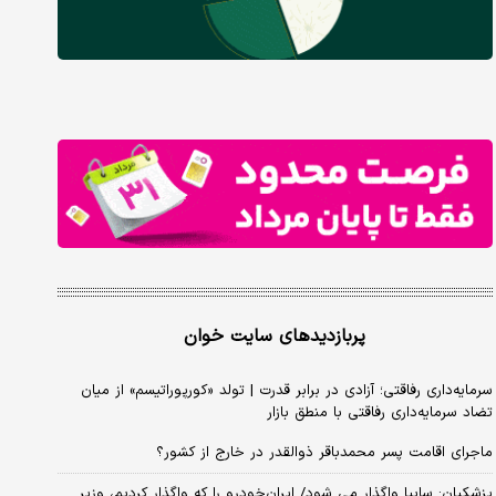
پربازدیدهای سایت خوان
سرمایه‌داری رفاقتی؛ آزادی در برابر قدرت | تولد «کورپوراتیسم» از میان
تضاد سرمایه‌داری رفاقتی با منطق بازار
ماجرای اقامت پسر محمدباقر ذوالقدر در خارج از کشور؟
پزشکیان: سایپا واگذار می شود/ ایران‌خودرو را که واگذار کردیم، وزیر