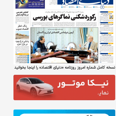
نسخه کامل شماره امروز روزنامه «دنیای‌ اقتصاد» را اینجا بخوانید