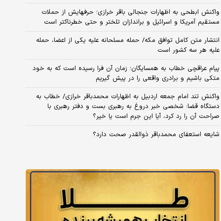
واکنش ابطحی به اظهارات جنجالی باقر خرازی؛ حرفهایش از حملات
مستقیم آمریکا و اسرائیل و براندازان تلختر و حتی خطرناکتر است
انتشار متن کامل توافق مکه/ حمله مسلحانه علیه یکی از اعضا، حمله
علیه هر سه کشور است
پیام عراقچی خطاب به همسایگان؛ زمان آن فرا رسیده است که به خود
متکی باشیم و برادری واقعی را در پیش گیریم
واکنش تند امام جمعه اردبیل به اظهارات محمدباقر خرازی/ خطاب به
دستگاه قضا: شخصی خبر دروغ به رهبری بست و دفتر رهبری با
صراحت آن را رد کرد، آیا این جرم است یا خیر؟
شایعه استعفای محمدباقر ذوالقدر صحت دارد؟