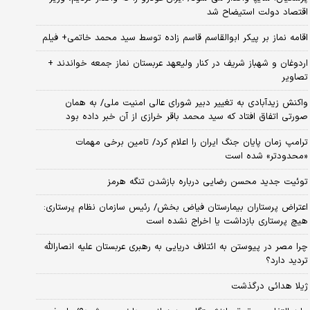
اقتصاد دولت استیضاح شد
اقامه نماز بر پیکر ابوالقاسم قاسم زاده توسط سید محمد خاتمی+ فیلم
اردوغان و شهباز شریف در کنار ولیعهد عربستان نماز جمعه خواندند +
تصاویر
واکنش زیدآبادی به تغییر دبیر شورای عالی امنیت ملی/ به همان
صورتی اتفاق افتاد که سید محمد باقر خرازی از آن خبر داده بود
ترامپ زمان پایان جنگ ایران را اعلام کرد/ تامین برخی مهمات
«محدودتر» شده است
توئیت جدید محسن رضایی درباره بازشدن تنگه هرمز
اعتراض پرستاران بیمارستان فیاض بخش/ رئیس سازمان نظام پرستاری:
هیچ پرستاری بازداشت یا اخراج نشده است
چرا مصر در پیوستن به ائتلاف دریایی به رهبری عربستان علیه انصارالله
تردید دارد؟
ژیلا هدائی درگذشت