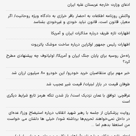
ادعای وزارت خارجه عربستان علیه ایران
واکنش روزنامه اطلاعات به احضار باقر خرازی به دادگاه ویژه روحانیت/ اگر
معیار، قانون است، قانون نباید خودی و غیرخودی بشناسد
اظهارات تازه ظریف درباره مذاکرات ایران و آمریکا
اظهارات رئیس جمهور اوکراین درباره ساخت موشک پاتریوت
راه‌حل روسیه برای پایان جنگ ایران و آمریکا/ اولیانوف چه پیشنهادی مطرح
کرد؟
خبر مهم برای متقاضیان خرید خودرو/ این خودرو ۸۰ میلیون ارزان شد
طوفان قیمت در بازار لبنیات/ قیمت شیر عجیب شد
عراقچی: توافق با عمان نزدیک است/ باز شدن تنگه هرمز تابع شرایط دیگری
است
روایت پزشکیان از جلسه با رهبر شهید انقلاب درباره استیضاح وزرا/ عده‌ای
در داخل نمی‌خواهند تحریم‌ها برداشته شود/ خیلی ها دلشان می خواست
من استعفا بدهم اما ...