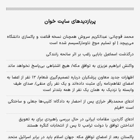
پربازدیدهای سایت خوان
محمد قوچانی: عبدالکریم سروش همچنان نسخه قناعت و پاکسازی دانشگاه
می‌پیچد | او تسلیم موج نئومارکسیسم شده است
درگذشت اسماعیل بابایی راغب بر اثر سانحه رانندگی
واکنش ابراهیم عزیزی به توافق مکه/ هیچ اشتباهی بی‌پاسخ نخواهد ماند
اظهارات جدید معاون پزشکیان درباره تصمیم‌گیری شعام/ ۱۲ نفر از اعضا به
امضای تفاهم‌نامه رأی مثبت داده‌اند و یک نفر رأی منفی/ صدای طیف
وابسته یا نزدیک به همان یک نفر از همه بلندتر است
ادعای محمدباقر خرازی پس از احضار به دادگاه؛ کلیپ‌ها جعلی و ساختگی
است +فیلم
ادعای گاردین: مقامات ایرانی در حال بررسی راهبردی برای به تعویق
انداختن توافق با دولت ترامپ تا پس از انتخابات کنگره هستند
پاکستان بعد از امضای توافق مکه: جهان اسلام باید در برابر اسرائیل متحد