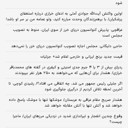
شود
اولین واکنش آیت‌الله جوادی آملی به ادعای خرازی درباره استعفای
پزشکیان/ با برهم‌زنندگان وحدت مبارزه کنید، ولو عمامه من بر سر او باشد!
عراقچی: پذیرش کنوانسیون دریای خرز از سوی ایران، منوط به تصویب
مجلس است
حاجی دلیگانی: مجلس اجازه تصویب کنوانسیون دریای خزر را نمی‌دهد
قیمت جدید برنج ایرانی و خارجی اعلام شد+ جزئیات
ردپای بیش از ۳ یا ۴ جرم جدی امنیتی و کیفری در گفته های محمدباقر
خرازی/ هشدار برای آن‌هایی که می‌خواهند به ۲۵۰ هزار نفر بپیوندند
اگر جلیلی رئیس جمهور می شد، چه اتفاقی می افتاد؟/ رشیدی کوچی: تا
آخرین لحظه تلاش کردیم از درگیری جلوگیری شود
هشدار صریح مقام عراقی به عربستان/ موشکها تنها با موشک پاسخ داده
خواهد شد و آتش تنها با آتش مقابله خواهد شد
وقوع چندین انفجار و تیراندازی شدید در نزدیکی مرز‌های ایران/ ماجرا
چیست؟