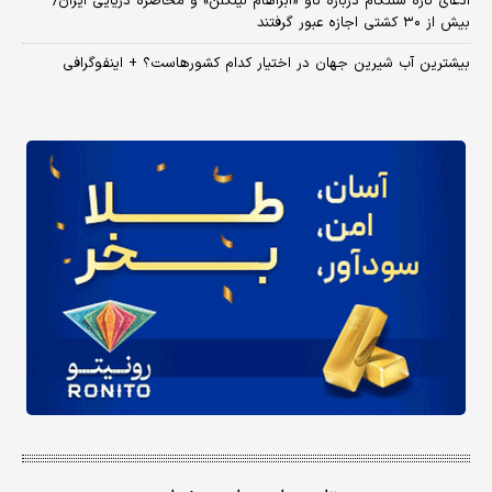
ادعای تازه سنتکام درباره ناو «آبراهام لینکلن» و محاصره دریایی ایران/
بیش از ۳۰ کشتی اجازه عبور گرفتند
بیشترین آب شیرین جهان در اختیار کدام کشورهاست؟ + اینفوگرافی