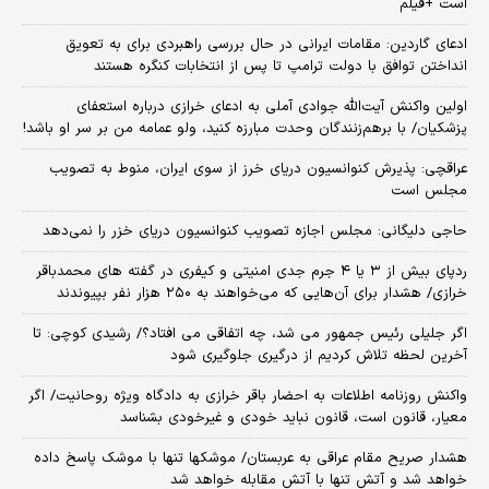
است +فیلم
ادعای گاردین: مقامات ایرانی در حال بررسی راهبردی برای به تعویق
انداختن توافق با دولت ترامپ تا پس از انتخابات کنگره هستند
اولین واکنش آیت‌الله جوادی آملی به ادعای خرازی درباره استعفای
پزشکیان/ با برهم‌زنندگان وحدت مبارزه کنید، ولو عمامه من بر سر او باشد!
عراقچی: پذیرش کنوانسیون دریای خرز از سوی ایران، منوط به تصویب
مجلس است
حاجی دلیگانی: مجلس اجازه تصویب کنوانسیون دریای خزر را نمی‌دهد
ردپای بیش از ۳ یا ۴ جرم جدی امنیتی و کیفری در گفته های محمدباقر
خرازی/ هشدار برای آن‌هایی که می‌خواهند به ۲۵۰ هزار نفر بپیوندند
اگر جلیلی رئیس جمهور می شد، چه اتفاقی می افتاد؟/ رشیدی کوچی: تا
آخرین لحظه تلاش کردیم از درگیری جلوگیری شود
واکنش روزنامه اطلاعات به احضار باقر خرازی به دادگاه ویژه روحانیت/ اگر
معیار، قانون است، قانون نباید خودی و غیرخودی بشناسد
هشدار صریح مقام عراقی به عربستان/ موشکها تنها با موشک پاسخ داده
خواهد شد و آتش تنها با آتش مقابله خواهد شد