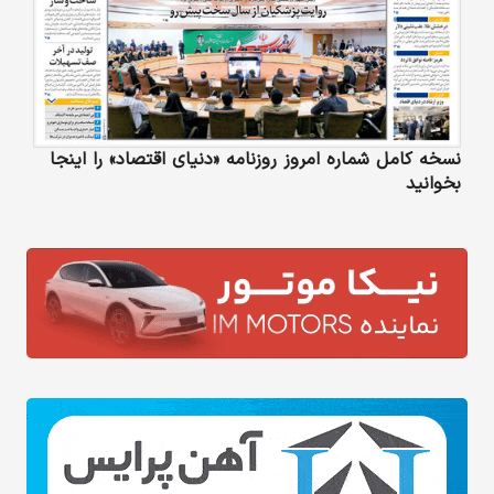
نسخه کامل شماره امروز روزنامه «دنیای‌ اقتصاد» را اینجا
بخوانید