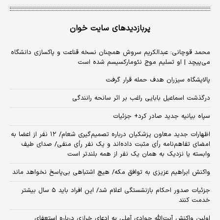
پربازدیدهای سایت خوان
محمد قوچانی: عبدالکریم سروش همچنان نسخه قناعت و پاکسازی دانشگاه
می‌پیچد | او تسلیم موج نئومارکسیسم شده است
پالایشگاه سیزران هدف حمله قرار گرفت
درگذشت اسماعیل بابایی راغب بر اثر سانحه رانندگی
سپاه بیانیه جدید صادر کرد+ جزئیات
اظهارات جدید معاون پزشکیان درباره تصمیم‌گیری شعام/ ۱۲ نفر از اعضا به
امضای تفاهم‌نامه رأی مثبت داده‌اند و یک نفر رأی منفی/ صدای طیف
وابسته یا نزدیک به همان یک نفر از همه بلندتر است
واکنش ابراهیم عزیزی به توافق مکه/ هیچ اشتباهی بی‌پاسخ نخواهد ماند
جزئیات صدور احکام بازنشستگی اعلام شد/ این افراد باید ۵ سال بیشتر
خدمت کنند
اولین واکنش آیت‌الله جوادی آملی به ادعای خرازی درباره استعفای