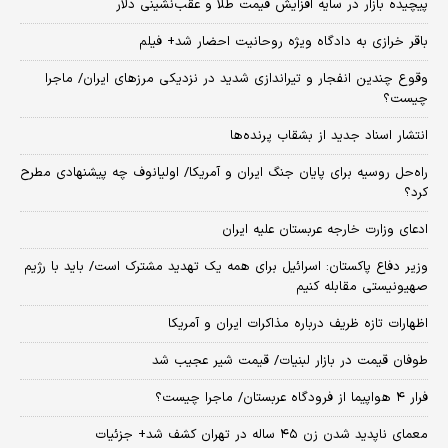
پیچیده بازار در سایه افزایش قیمت طلا و عقب‌نشینی دلار
باقر خرازی به دادگاه ویژه روحانیت احضار شد+ فیلم
وقوع چندین انفجار و تیراندازی شدید در نزدیکی مرز‌های ایران/ ماجرا
چیست؟
انتشار اسناد جدید از بشقاب پرنده‌ها
راه‌حل روسیه برای پایان جنگ ایران و آمریکا/ اولیانوف چه پیشنهادی مطرح
کرد؟
ادعای وزارت خارجه عربستان علیه ایران
وزیر دفاع پاکستان: اسرائیل برای همه یک تهدید مشترک است/ باید با رژیم
صهیونیستی مقابله کنیم
اظهارات تازه ظریف درباره مذاکرات ایران و آمریکا
طوفان قیمت در بازار لبنیات/ قیمت شیر عجیب شد
فرار ۴ هواپیما از فرودگاه عربستان/ ماجرا چیست؟
معمای ناپدید شدن زن ۴۵ ساله در تهران کشف شد+ جزئیات