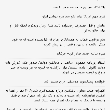
پالایشگاه سیزران هدف حمله قرار گرفت
شرط مهم آمریکا برای لغو محاصره دریایی ایران
ربایش و قتل حمیدرضا رجب‌زاده تایید شد/ ارسال ویدئوی لحظه قتل او
برای خانواده‌اش
پیام عراقچی خطاب به همسایگان؛ زمان آن فرا رسیده است که به خود
متکی باشیم و برادری واقعی را در پیش گیریم
سپاه بیانیه جدید صادر کرد+ جزئیات
انتقاد روزنامه جمهوری اسلامی از مخالفان دولت/ صدور حکم شورش علیه
دولت قانونی، عادی نیست/ برای بازگشت به قدرت به هر وسیله‌ای حتی
دروغ و توطئه متوسل می‌شوند
خواننده پیشکسوت موسیقی ایران بستری شد
اظهارات جدید معاون پزشکیان درباره تصمیم‌گیری شعام/ ۱۲ نفر از اعضا به
امضای تفاهم‌نامه رأی مثبت داده‌اند و یک نفر رأی منفی/ صدای طیف
وابسته یا نزدیک به همان یک نفر از همه بلندتر است
از شایعه تا واقعیت/ ذوالقدر همچنان دبیر شورای ‌عالی امنیت ملی است؟