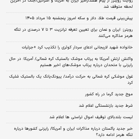
روایت رویترز از پیام هشدارآمیز ایران به آمریکا و اسرائیل/جنگ در آخرین
لحظه متوقف شد
پیش‌بینی قیمت طلا، دلار و سکه امروز پنجشنبه ۱۵ مرداد ۱۴۰۵
رویترز: ایران و عمان برای تعیین تعرفه ترانزیت ۳ تا ۷ درصدی در تنگه
هرمز مذاکره می‌کنند
خانواده شهید لاریجانی ادعای سردار کوثری را تکذیب کرد +جزئیات
واکنش ارتش آمریکا به پرتاب موشک بالستیک کره شمالی/ آمریکا: در حال
رایزنی با متحدان درباره پرتاب موشک‌های اخیر هستیم
غول موشکی کره شمالی به حرکت درآمد/ پیونگ‌یانگ یک بالستیک شلیک
کرد
موج جدید گرما در راه کشور
شرط جدید بازنشستگی اعلام شد
لیست بلندبالای توقیف اموال تراستی ها اعلام شد
خبر جدید پاکستان درباره مذاکرات ایران و آمریکا/ رایزنی کشورها درباره
تنگه هرمز ادامه دارد؟