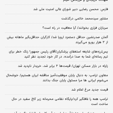
شهادت لاریجانی و فرزندش+فیلم
فارس: محسن رضایی دبیر شورای عالی امنیت ملی شد
مشاور سیدمحمد خاتمی درگذشت
سربازان فراری بخوانند/ آیا معافیت در راه است؟
آلمان صدرنشین حداقل دستمزد اروپا شد/ کارگران حداقل‌بگیر ماهانه بیش
از ۲ هزار یورو می‌گیرند
پس‌لرزه‌های شایعه استعفای پزشکیان/آقای رئیس جمهور! زنگ خطر برای
تیم رسانه‌ای شما به صدا درآمده، در کار خود تجدید نظر کنید
زلزله در بازار مسکن تهران/ قیمت‌ها ۲ برابر شد، خریدار ناپدید شد
معاون ترامپ: به دنبال پایان موفقیت‌آمیز مناقشه ایران هستیم/ خوشحال
می‌شوم ایرانی ها مرا مسئول پایان جنگ بدانند
قیمت جدید مرغ اعلام شد
ترامپ همه را غافلگیر کرد/پایگاه نظامی محرمانه زیر کاخ سفید در حال
ساخت است