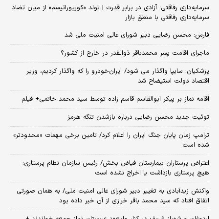
سرمایه‌داری رفاقتی؛ آزادی در برابر قدرت | تولد «کورپوراتیسم» از میان تضاد
سرمایه‌داری رفاقتی با منطق بازار
فارس: محسن رضایی دبیر شورای عالی امنیت ملی شد
ماجرای اقامت پسر محمدباقر ذوالقدر در خارج از کشور؟
پزشکیان: سایپا واگذار می شود/ ایران‌خودرو را که واگذار کردیم، وزیر
اقتصاد دولت استیضاح شد
اقامه نماز بر پیکر ابوالقاسم قاسم زاده توسط سید محمد خاتمی+ فیلم
توئیت جدید محسن رضایی درباره بازشدن تنگه هرمز
ترامپ زمان پایان جنگ ایران را اعلام کرد/ تامین برخی مهمات «محدودتر»
شده است
اعتراض پرستاران بیمارستان فیاض بخش/ رئیس سازمان نظام پرستاری:
هیچ پرستاری بازداشت یا اخراج نشده است
واکنش زیدآبادی به تغییر دبیر شورای عالی امنیت ملی/ به همان صورتی
اتفاق افتاد که سید محمد باقر خرازی از آن خبر داده بود