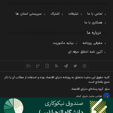
تماس با ما
تبلیغات
اشتراک
سرپرستی استان ها
همکاری با ما
درباره ما
معرفی روزنامه
بیانیه مأموریت
آئین نامه اخلاق حرفه ای
کليه حقوق اين سايت متعلق به روزنامه دنيای اقتصاد بوده و استفاده از مطالب آن با ذکر
منبع بلامانع است
سئو: گروه رسانه‌ای دنیای اقتصاد
طراحی سایت خبری
آسام