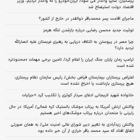
پزشکیان: سایپا واگذار می شود/ ایران‌خودرو را که واگذار کردیم، وزیر
اقتصاد دولت استیضاح شد
ماجرای اقامت پسر محمدباقر ذوالقدر در خارج از کشور؟
توئیت جدید محسن رضایی درباره بازشدن تنگه هرمز
چرا مصر در پیوستن به ائتلاف دریایی به رهبری عربستان علیه انصارالله
تردید دارد؟
ترامپ زمان پایان جنگ ایران را اعلام کرد/ تامین برخی مهمات «محدودتر»
شده است
اعتراض پرستاران بیمارستان فیاض بخش/ رئیس سازمان نظام پرستاری:
هیچ پرستاری بازداشت یا اخراج نشده است
خانواده شهید لاریجانی ادعای سردار کوثری را تکذیب کرد +جزئیات
واکنش ارتش آمریکا به پرتاب موشک بالستیک کره شمالی/ آمریکا: در حال
رایزنی با متحدان درباره پرتاب موشک‌های اخیر هستیم
واکنش زیدآبادی به تغییر دبیر شورای عالی امنیت ملی/ به همان صورتی
اتفاق افتاد که سید محمد باقر خرازی از آن خبر داده بود