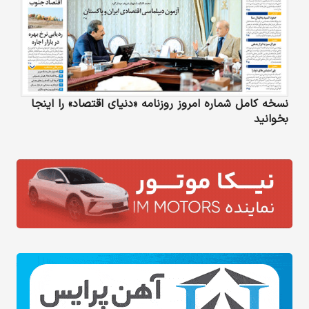
نسخه کامل شماره امروز روزنامه «دنیای‌ اقتصاد» را اینجا
بخوانید