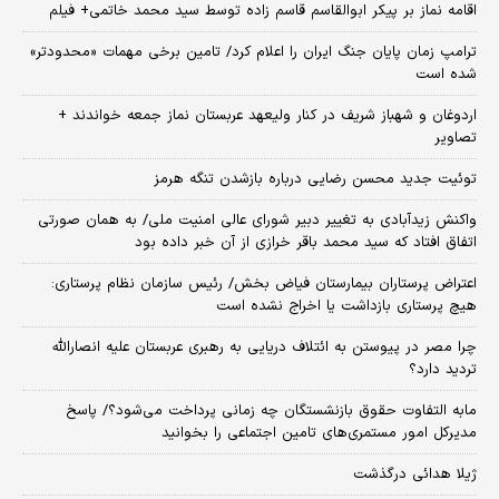
اقامه نماز بر پیکر ابوالقاسم قاسم زاده توسط سید محمد خاتمی+ فیلم
ترامپ زمان پایان جنگ ایران را اعلام کرد/ تامین برخی مهمات «محدودتر»
شده است
اردوغان و شهباز شریف در کنار ولیعهد عربستان نماز جمعه خواندند +
تصاویر
توئیت جدید محسن رضایی درباره بازشدن تنگه هرمز
واکنش زیدآبادی به تغییر دبیر شورای عالی امنیت ملی/ به همان صورتی
اتفاق افتاد که سید محمد باقر خرازی از آن خبر داده بود
اعتراض پرستاران بیمارستان فیاض بخش/ رئیس سازمان نظام پرستاری:
هیچ پرستاری بازداشت یا اخراج نشده است
چرا مصر در پیوستن به ائتلاف دریایی به رهبری عربستان علیه انصارالله
تردید دارد؟
مابه التفاوت حقوق بازنشستگان چه زمانی پرداخت می‌شود؟/ پاسخ
مدیرکل امور مستمری‌های تامین اجتماعی را بخوانید
ژیلا هدائی درگذشت