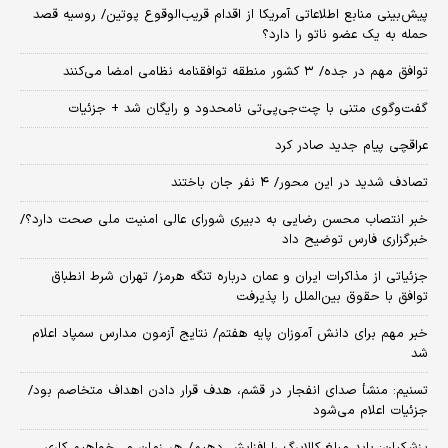
پیش‌بینی منابع اطلاعاتی آمریکا از اقدام قریب‌الوقوع پوتین/ روسیه قصد
حمله به یک عضو ناتو را دارد؟
توافق مهم در جده/ ۳ کشور منطقه توافقنامه نظامی امضا می‌کنند
گفت‌وگوی متنی با چت‌جی‌پی‌تی نامحدود و رایگان شد + جزئیات
عراقچی پیام جدید صادر کرد
تصادف شدید در این محور/ ۴ نفر جان باختند
خبر انتصاب محسن رضایی به دبیری شورای عالی امنیت ملی صحت دارد؟/
خبرگزاری فارس توضیح داد
جزئیاتی از مذاکرات ایران و عمان درباره تنگه هرمز/ تهران شرط انطباق
توافق با حقوق بین‌الملل را پذیرفت
خبر مهم برای دانش آموزان پایه هفتم/ نتایج آزمون مدارس سمپاد اعلام
شد
تسنیم: منشأ صدای انفجار در قشم، هدف قرار دادن اهداف متخاصم بود/
جزئیات اعلام می‌شود
پزشکیان: باید مبلغ کالابرگ را افزایش دهیم/ هر زمان می‌خواهیم کاری