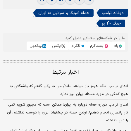
دونالد ترامپ
حمله آمریکا و اسرائیل به ایران
جنگ 40 رو
ما را در شبکه‌های اجتماعی دنبال کنید
بله
اینستاگرم
تلگرام
ایکس
لینکدین
اخبار مرتبط
ادعای ترامپ: تنگه هرمز باز خواهد ماند/ من به پکن گفتم که واشنگتن به
هیچ کمکی در مورد مسئله ایران نیاز ندارد
ادعای ترامپ درباره حمله دوباره به ایران؛ ممکن است که مجبور شویم کمی
کار پاکسازی انجام دهیم/ اولین جمله در پیشنهاد ایران را دوست نداشتم، آن
را دور انداختم