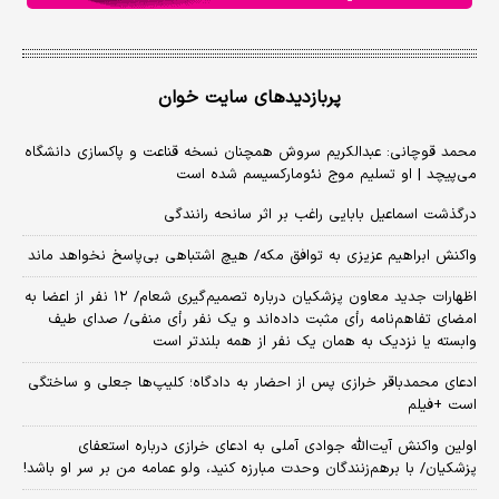
پربازدیدهای سایت خوان
محمد قوچانی: عبدالکریم سروش همچنان نسخه قناعت و پاکسازی دانشگاه
می‌پیچد | او تسلیم موج نئومارکسیسم شده است
درگذشت اسماعیل بابایی راغب بر اثر سانحه رانندگی
واکنش ابراهیم عزیزی به توافق مکه/ هیچ اشتباهی بی‌پاسخ نخواهد ماند
اظهارات جدید معاون پزشکیان درباره تصمیم‌گیری شعام/ ۱۲ نفر از اعضا به
امضای تفاهم‌نامه رأی مثبت داده‌اند و یک نفر رأی منفی/ صدای طیف
وابسته یا نزدیک به همان یک نفر از همه بلندتر است
ادعای محمدباقر خرازی پس از احضار به دادگاه؛ کلیپ‌ها جعلی و ساختگی
است +فیلم
اولین واکنش آیت‌الله جوادی آملی به ادعای خرازی درباره استعفای
پزشکیان/ با برهم‌زنندگان وحدت مبارزه کنید، ولو عمامه من بر سر او باشد!