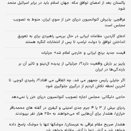
پاکستان بعد از امضای توافق مکه: جهان اسلام باید در برابر اسرائیل متحد
شود
عراقچی: پذیرش کنوانسیون دریای خرز از سوی ایران، منوط به تصویب
مجلس است
ادعای گاردین: مقامات ایرانی در حال بررسی راهبردی برای به تعویق
انداختن توافق با دولت ترامپ تا پس از انتخابات کنگره هستند
قیمت جدید برنج ایرانی و خارجی اعلام شد+ جزئیات
پاییز پر بارش واقعیت دارد؟/ جزئیاتی از پدیده ال‌نینو و تاثیر آن بر
بارندگی‌ها در ایران
اگر جلیلی رئیس جمهور می شد، چه اتفاقی می افتاد؟/ رشیدی کوچی: تا
آخرین لحظه تلاش کردیم از درگیری جلوگیری شود
حاجی دلیگانی: مجلس اجازه تصویب کنوانسیون دریای خزر را نمی‌دهد
ردپای بیش از ۳ یا ۴ جرم جدی امنیتی و کیفری در گفته های محمدباقر
خرازی/ هشدار برای آن‌هایی که می‌خواهند به ۲۵۰ هزار نفر بپیوندند
هشدار صریح مقام عراقی به عربستان/ موشکها تنها با موشک پاسخ داده
خواهد شد و آتش تنها با آتش مقابله خواهد شد